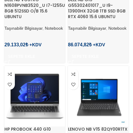
N1608PVNB3520_U I7-1255U
G55302401017_U I9-
8GB 512SSD O/B 15.6
13900HX 32GB 1TB SSD 8GB
UBUNTU
RTX 4060 15.6 UBUNTU
Taşınabilir Bilgisayar
,
Notebook
Taşınabilir Bilgisayar
,
Notebook
29.133,02
₺
86.074,82
₺
SEPETE EKLE
SEPETE EKLE
HP PROBOOK 440 G10
LENOVO NB V15 82QY00R1TX