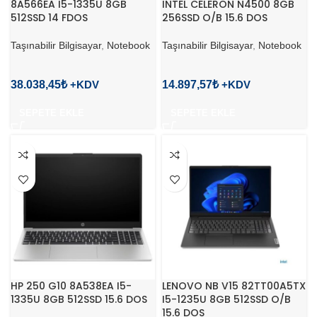
8A566EA I5-1335U 8GB
INTEL CELERON N4500 8GB
512SSD 14 FDOS
256SSD O/B 15.6 DOS
Taşınabilir Bilgisayar
,
Notebook
Taşınabilir Bilgisayar
,
Notebook
38.038,45
₺
14.897,57
₺
SEPETE EKLE
SEPETE EKLE
HP 250 G10 8A538EA I5-
LENOVO NB V15 82TT00A5TX
1335U 8GB 512SSD 15.6 DOS
I5-1235U 8GB 512SSD O/B
15.6 DOS