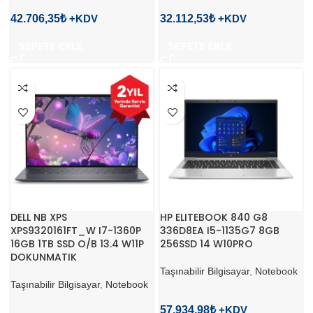
42.706,35
₺
32.112,53
₺
SEPETE EKLE
SEPETE EKLE
DELL NB XPS
HP ELITEBOOK 840 G8
XPS9320161FT_W I7-1360P
336D8EA I5-1135G7 8GB
16GB 1TB SSD O/B 13.4 W11P
256SSD 14 W10PRO
DOKUNMATIK
Taşınabilir Bilgisayar
,
Notebook
Taşınabilir Bilgisayar
,
Notebook
57.934,98
₺