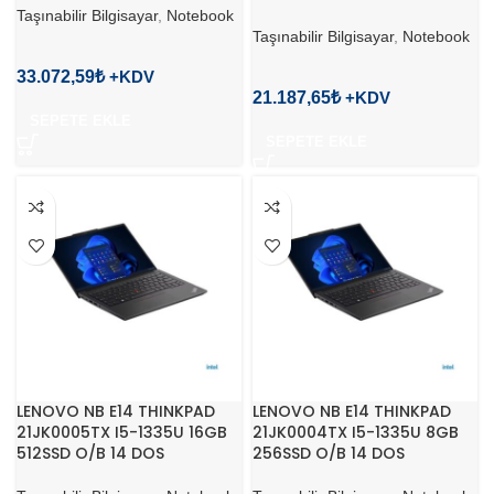
Taşınabilir Bilgisayar
,
Notebook
Taşınabilir Bilgisayar
,
Notebook
33.072,59
₺
21.187,65
₺
SEPETE EKLE
SEPETE EKLE
LENOVO NB E14 THINKPAD
LENOVO NB E14 THINKPAD
21JK0005TX I5-1335U 16GB
21JK0004TX I5-1335U 8GB
512SSD O/B 14 DOS
256SSD O/B 14 DOS