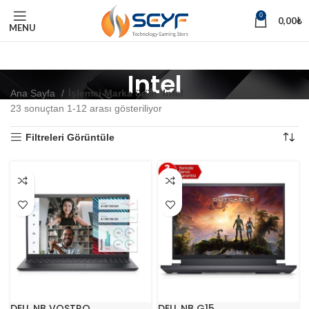
0
0,00
₺
MENU
Intel
Ana Sayfa
İşlemci Marka ürün
Intel
23 sonuçtan 1-12 arası gösteriliyor
Filtreleri Görüntüle
DELL NB VOSTRO
DELL NB G15