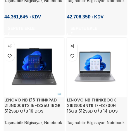
Taşınabilir Bilgisayar
,
Notebook
Taşınabilir Bilgisayar
,
Notebook
44.361,64
₺
42.706,35
₺
SEPETE EKLE
SEPETE EKLE
LENOVO NB E16 THINKPAD
LENOVO NB THINKBOOK
21JN0008TX I5-1335U 16GB
21KG004NTR I7-13700H
512SSD O/B 16 DOS
16GB 512SSD O/B 14 DOS
Taşınabilir Bilgisayar
,
Notebook
Taşınabilir Bilgisayar
,
Notebook