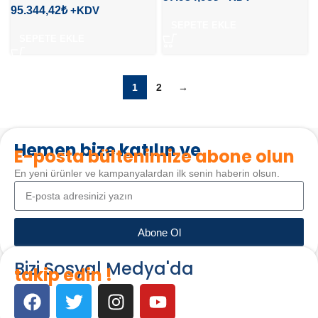
95.344,42
₺
SEPETE EKLE
SEPETE EKLE
1
2
→
Hemen bize katılın ve
E-posta bültenimize abone olun
En yeni ürünler ve kampanyalardan ilk senin haberin olsun.
Abone Ol
Bizi Sosyal Medya'da
takip edin !