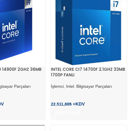
9 14900F 2GHZ 36MB
INTEL CORE CI7 14700F 2.1GHZ 33MB
1700P FANLI
lgisayar Parçaları
İşlemci
,
Intel
,
Bilgisayar Parçaları
22.511,88
₺
SEPETE EKLE