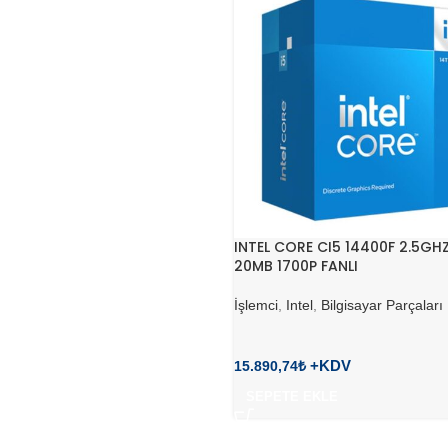
INTEL CORE CI5 14400F 2.5GH
20MB 1700P FANLI
İşlemci
,
Intel
,
Bilgisayar Parçaları
15.890,74
₺
SEPETE EKLE