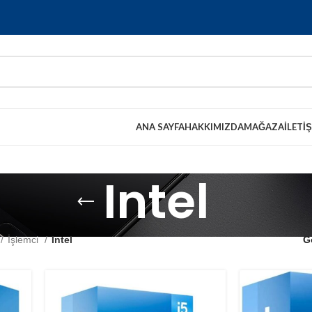
ANA SAYFA
HAKKIMIZDA
MAĞAZA
İLETI
Intel
İşlemci
Intel
G