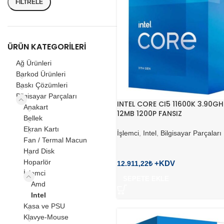
FILTRELE
ÜRÜN KATEGORILERI
Ağ Ürünleri
Barkod Ürünleri
Baskı Çözümleri
Bilgisayar Parçaları
INTEL CORE CI5 11600K 3.90GH
Anakart
12MB 1200P FANSIZ
Bellek
Ekran Kartı
İşlemci
,
Intel
,
Bilgisayar Parçaları
Fan / Termal Macun
Hard Disk
Hoparlör
12.911,22
₺
İşlemci
SEPETE EKLE
Amd
Intel
Kasa ve PSU
Klavye-Mouse