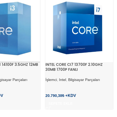
3 14100F 3.5GHZ 12MB
INTEL CORE CI7 13700F 2.10GHZ
30MB 1700P FANLI
lgisayar Parçaları
İşlemci
,
Intel
,
Bilgisayar Parçaları
20.790,38
₺
SEPETE EKLE