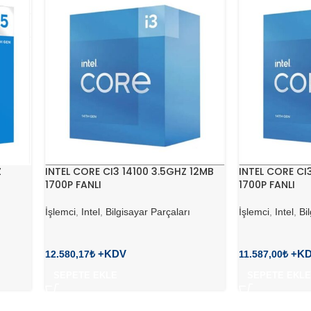
Z
INTEL CORE CI3 14100 3.5GHZ 12MB
INTEL CORE CI
1700P FANLI
1700P FANLI
İşlemci
,
Intel
,
Bilgisayar Parçaları
İşlemci
,
Intel
,
Bi
12.580,17
₺
11.587,00
₺
SEPETE EKLE
SEPETE EKLE