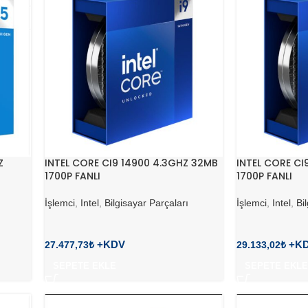
Z
INTEL CORE CI9 14900 4.3GHZ 32MB
INTEL CORE CI
1700P FANLI
1700P FANLI
İşlemci
,
Intel
,
Bilgisayar Parçaları
İşlemci
,
Intel
,
Bi
27.477,73
₺
29.133,02
₺
SEPETE EKLE
SEPETE EKLE