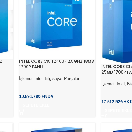
Z
INTEL CORE CI5 12400F 2.5GHZ 18MB
INTEL CORE CI
1700P FANLI
25MB 1700P FA
İşlemci
,
Intel
,
Bilgisayar Parçaları
İşlemci
,
Intel
,
Bi
10.891,78
₺
17.512,92
₺
SEPETE EKLE
SEPETE EKLE