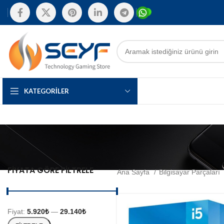
KATEGORILER
FIYATA GÖRE FILTRELE
Ana Sayfa
Bilgisayar Parçaları
Fiyat:
5.920₺
—
29.140₺