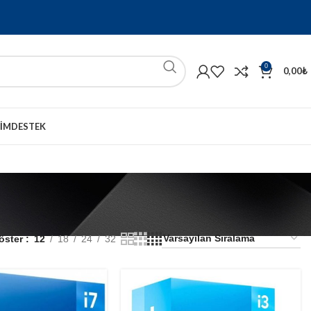
0
0,00
₺
ŞIM
DESTEK
öster
12
18
24
32