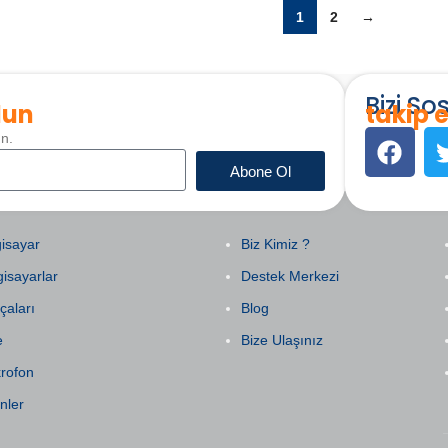
1
2
→
Bizi S
lun
takip e
un.
Abone Ol
EGORILER
KURUMSAL
isayar
Biz Kimiz ?
gisayarlar
Destek Merkezi
çaları
Blog
e
Bize Ulaşınız
krofon
nler