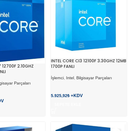
INTEL CORE CI3 12100F 3.30GHZ 12MB
7 12700F 2.10GHZ
1700P FANLI
NLI
İşlemci
,
Intel
,
Bilgisayar Parçaları
lgisayar Parçaları
5.925,92
₺
SEPETE EKLE