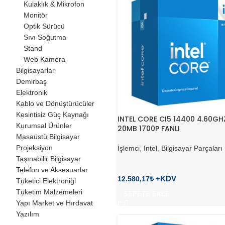
Kulaklık & Mikrofon
Monitör
Optik Sürücü
Sıvı Soğutma
Stand
Web Kamera
Bilgisayarlar
Demirbaş
Elektronik
Kablo ve Dönüştürücüler
Kesintisiz Güç Kaynağı
INTEL CORE CI5 14400 4.60GH
Kurumsal Ürünler
20MB 1700P FANLI
Masaüstü Bilgisayar
Projeksiyon
İşlemci
,
Intel
,
Bilgisayar Parçaları
Taşınabilir Bilgisayar
Telefon ve Aksesuarlar
12.580,17
₺
Tüketici Elektroniği
Tüketim Malzemeleri
SEPETE EKLE
Yapı Market ve Hırdavat
Yazılım