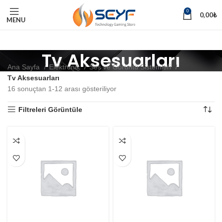
0
0,00
₺
MENU
Tv Aksesuarları
Ana Sayfa
Elektronik
Ses ve Görüntü Sistemleri
Tv Aksesuarları
16 sonuçtan 1-12 arası gösteriliyor
Filtreleri Görüntüle