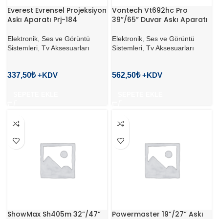
Everest Evrensel Projeksiyon
Vontech Vt692hc Pro
Askı Aparatı Prj-184
39”/65” Duvar Askı Aparatı
Elektronik
,
Ses ve Görüntü
Elektronik
,
Ses ve Görüntü
Sistemleri
,
Tv Aksesuarları
Sistemleri
,
Tv Aksesuarları
337,50
₺
562,50
₺
SEPETE EKLE
SEPETE EKLE
ShowMax Sh405m 32”/47”
Powermaster 19”/27” Askı