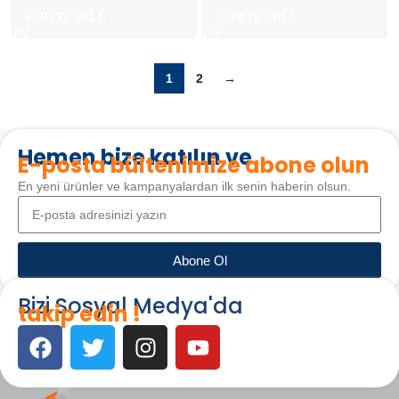
SEPETE EKLE
SEPETE EKLE
1
2
→
Hemen bize katılın ve
E-posta bültenimize abone olun
En yeni ürünler ve kampanyalardan ilk senin haberin olsun.
Abone Ol
Bizi Sosyal Medya'da
takip edin !