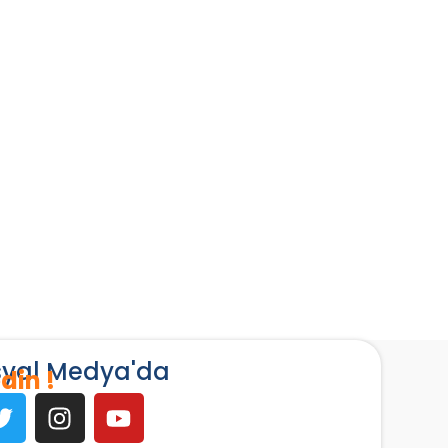
osyal Medya'da
din !