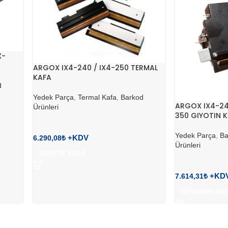
X-
ARGOX IX4-240 / IX4-250 TERMAL
KAFA
d
Yedek Parça
,
Termal Kafa
,
Barkod
ARGOX IX4-240
Ürünleri
350 GIYOTIN K
Yedek Parça
,
Ba
6.290,08
₺
Ürünleri
SEPETE EKLE
7.614,31
₺
DEVAMINI OK