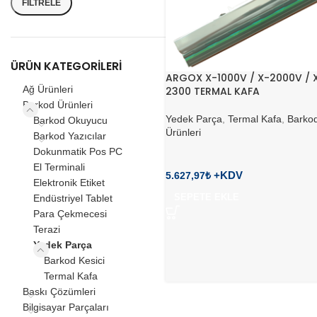
FILTRELE
ÜRÜN KATEGORILERI
ARGOX X-1000V / X-2000V / 
Ağ Ürünleri
2300 TERMAL KAFA
Barkod Ürünleri
Yedek Parça
,
Termal Kafa
,
Barko
Barkod Okuyucu
Ürünleri
Barkod Yazıcılar
Dokunmatik Pos PC
El Terminali
5.627,97
₺
Elektronik Etiket
SEPETE EKLE
Endüstriyel Tablet
Para Çekmecesi
Terazi
Yedek Parça
Barkod Kesici
Termal Kafa
Baskı Çözümleri
Bilgisayar Parçaları