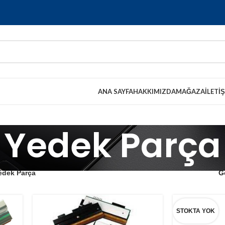
ANA SAYFA
HAKKIMIZDA
MAĞAZA
İLETI
Yedek Parça
edek Parça
G
STOKTA YOK