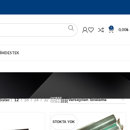
0
0,00
₺
ŞIM
DESTEK
öster
12
18
24
32
STOKTA YOK