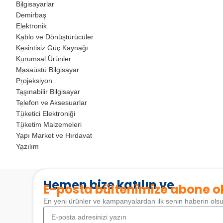
Bilgisayarlar
Demirbaş
Elektronik
Kablo ve Dönüştürücüler
Kesintisiz Güç Kaynağı
Kurumsal Ürünler
Masaüstü Bilgisayar
Projeksiyon
Taşınabilir Bilgisayar
Telefon ve Aksesuarlar
Tüketici Elektroniği
Tüketim Malzemeleri
Yapı Market ve Hırdavat
Yazılım
Hemen bize katılın ve
E-posta bültenimize abone o
En yeni ürünler ve kampanyalardan ilk senin haberin ols