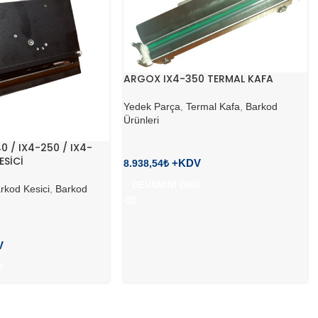
ARGOX IX4-350 TERMAL KAFA
Yedek Parça
,
Termal Kafa
,
Barkod
Ürünleri
 / IX4-250 / IX4-
ESİCİ
8.938,54
₺
DEVAMINI OKU
rkod Kesici
,
Barkod
U