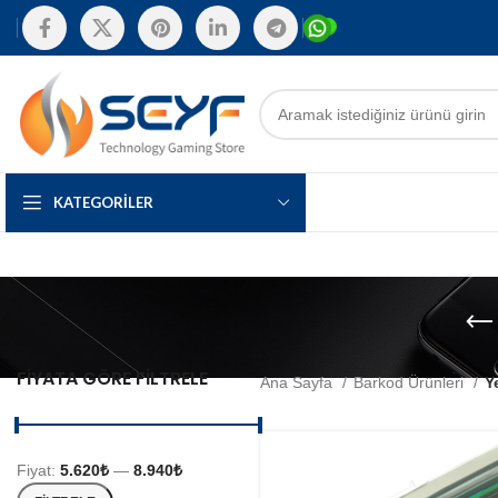
KATEGORILER
FIYATA GÖRE FILTRELE
Ana Sayfa
Barkod Ürünleri
Y
Fiyat:
5.620₺
—
8.940₺