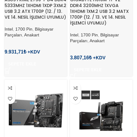
5333MHZ 1XHDMI 1XDP 3XM.2
DDR4 3200MHZ 1XVGA
USB 3.2 ATX 1700P (12. / 13.
1XHDMI 1XM.2 USB 3.2 MATX
VE 14. NESİL İŞLEMCİ UYUMLU)
1700P (12. / 13. VE 14. NESİL
İŞLEMCİ UYUMLU)
Intel
,
1700 Pin
,
Bilgisayar
Parçaları
,
Anakart
Intel
,
1700 Pin
,
Bilgisayar
Parçaları
,
Anakart
9.931,71
₺
3.807,16
₺
SEPETE EKLE
SEPETE EKLE