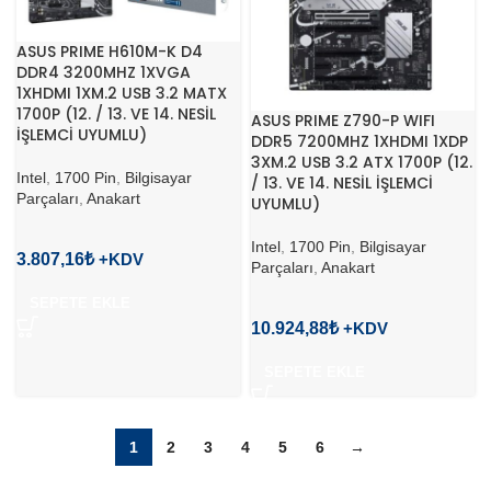
ASUS PRIME H610M-K D4
DDR4 3200MHZ 1XVGA
1XHDMI 1XM.2 USB 3.2 MATX
1700P (12. / 13. VE 14. NESİL
ASUS PRIME Z790-P WIFI
İŞLEMCİ UYUMLU)
DDR5 7200MHZ 1XHDMI 1XDP
3XM.2 USB 3.2 ATX 1700P (12.
Intel
,
1700 Pin
,
Bilgisayar
/ 13. VE 14. NESİL İŞLEMCİ
Parçaları
,
Anakart
UYUMLU)
Intel
,
1700 Pin
,
Bilgisayar
3.807,16
₺
Parçaları
,
Anakart
SEPETE EKLE
10.924,88
₺
SEPETE EKLE
1
2
3
4
5
6
→