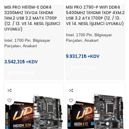
MSI PRO H610M-E DDR4
MSI PRO Z790-P WIFI DDR4
3200MHZ 1XVGA 1XHDMI
5400MHZ 1XHDMI 1XDP 4XM.2
1XM.2 USB 3.2 MATX 1700P
USB 3.2 ATX 1700P (12. / 13.
(12. / 13. VE 14. NESİL İŞLEMCİ
VE 14. NESİL İŞLEMCİ UYUMLU)
UYUMLU)
Intel
,
1700 Pin
,
Bilgisayar
Intel
,
1700 Pin
,
Bilgisayar
Parçaları
,
Anakart
Parçaları
,
Anakart
9.931,71
₺
3.542,31
₺
SEPETE EKLE
SEPETE EKLE