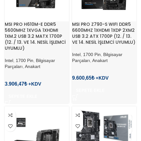
MSI PRO H610M-E DDR5
MSI PRO Z790-S WIFI DDR5
5600MHZ 1XVGA 1XHDMI
6600MHZ 1XHDMI 1XDP 2XM2
1XM.2 USB 3.2 MATX 1700P
USB 3.2 ATX 1700P (12. / 13.
(12. / 13. VE 14. NESİL İŞLEMCİ
VE 14. NESİL İŞLEMCİ UYUMLU)
UYUMLU)
Intel
,
1700 Pin
,
Bilgisayar
Intel
,
1700 Pin
,
Bilgisayar
Parçaları
,
Anakart
Parçaları
,
Anakart
9.600,65
₺
3.906,47
₺
SEPETE EKLE
SEPETE EKLE