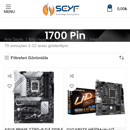
0
0,00
₺
MENU
1700 Pin
Ana Sayfa
Bilgisayar Parçaları
Anakart
Intel
1700 Pin
70 sonuçtan 1-12 arası gösteriliyor
Filtreleri Görüntüle
ASUS PRIME Z790-P D4 DDR4
GIGABYTE H610M-H-V2