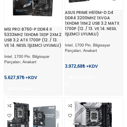
ASUS PRIME H610M-D D4
DDR4 3200MHZ 1XVGA
1XHDMI 1XM.2 USB 3.2 MATX
1700P (12. / 13. VE 14. NESİL
MSI PRO B760-P DDR4 II
İŞLEMCİ UYUMLU)
5333MHZ 1XHDMI 1XDP 2XM.2
USB 3.2 ATX 1700P (12. / 13.
VE 14. NESİL İŞLEMCİ UYUMLU)
Intel
,
1700 Pin
,
Bilgisayar
Parçaları
,
Anakart
Intel
,
1700 Pin
,
Bilgisayar
Parçaları
,
Anakart
3.972,68
₺
5.627,97
₺
SEPETE EKLE
SEPETE EKLE