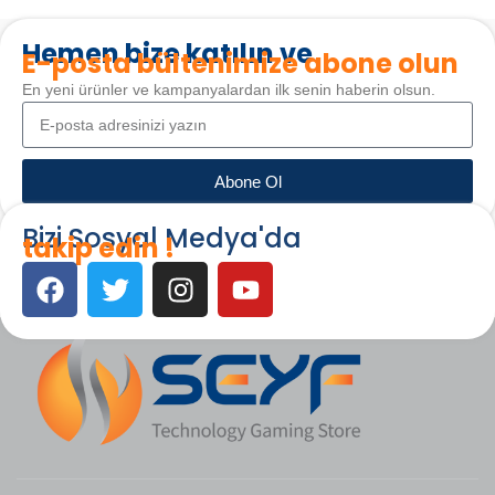
Hemen bize katılın ve
E-posta bültenimize abone olun
En yeni ürünler ve kampanyalardan ilk senin haberin olsun.
Abone Ol
Bizi Sosyal Medya'da
takip edin !