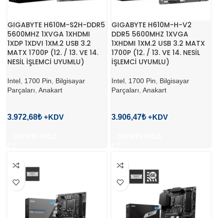
GIGABYTE H610M-S2H-DDR5
GIGABYTE H610M-H-V2
5600MHZ 1XVGA 1XHDMI
DDR5 5600MHZ 1XVGA
1XDP 1XDVI 1XM.2 USB 3.2
1XHDMI 1XM.2 USB 3.2 MATX
MATX 1700P (12. / 13. VE 14.
1700P (12. / 13. VE 14. NESİL
NESİL İŞLEMCİ UYUMLU)
İŞLEMCİ UYUMLU)
Intel
,
1700 Pin
,
Bilgisayar
Intel
,
1700 Pin
,
Bilgisayar
Parçaları
,
Anakart
Parçaları
,
Anakart
3.972,68
₺
3.906,47
₺
SEPETE EKLE
SEPETE EKLE