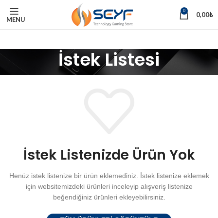
0
0,00
₺
MENU
İstek Listesi
İstek Listenizde Ürün Yok
Henüz istek listenize bir ürün eklemediniz.
İstek listenize eklemek
için websitemizdeki ürünleri inceleyip alışveriş listenize
beğendiğiniz ürünleri ekleyebilirsiniz.