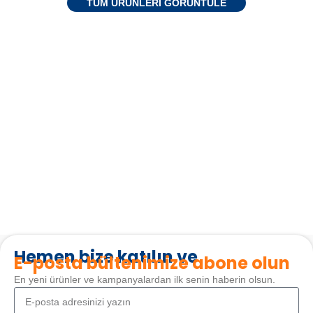
TÜM ÜRÜNLERI GÖRÜNTÜLE
Hemen bize katılın ve
E-posta bültenimize abone olun
En yeni ürünler ve kampanyalardan ilk senin haberin olsun.