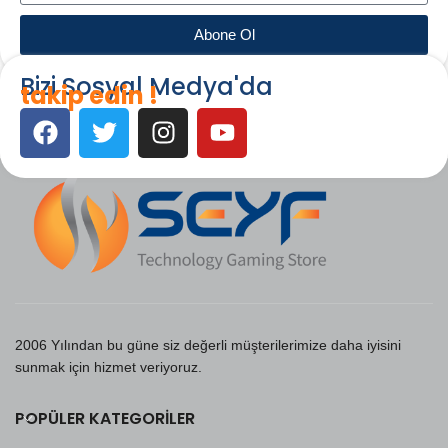
Abone Ol
Bizi Sosyal Medya'da
takip edin !
2006 Yılından bu güne siz değerli müşterilerimize daha iyisini
sunmak için hizmet veriyoruz.
POPÜLER KATEGORILER