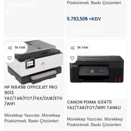
Püskürtmeli
,
Baskı Çözümleri
DEVAMINI OKU
5.793,50
₺
DEVAMINI OKU
STOKTA YOK
STOKTA YOK
HP 1KR49B OFFICEJET PRO
9013
YAZ/TAR/FOT/FAX/DUB/ETH
CANON PIXMA G3470
/WIFI
YAZ/TAR/FOT/WIFI TANKLI
Mürekkep Yazıcılar
,
Mürekkep
Mürekkep Yazıcılar
,
Mürekkep
Püskürtmeli
,
Baskı Çözümleri
Püskürtmeli
,
Baskı Çözümleri