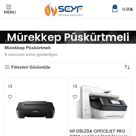
0
0,00
₺
MENU
Mürekkep Püskürtmeli
Ana Sayfa
Baskı Çözümleri
Mürekkep Yazıcılar
Mürekkep Püskürtmeli
9 sonucun tümü gösteriliyor
Filtreleri Görüntüle
HP D9L20A OFFICEJET PRO