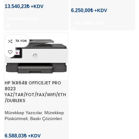
13.540,23
₺
6.250,00
₺
DEVAMINI OKU
DEVAMINI OKU
STOKTA YOK
HP 1KR64B OFFICEJET PRO
8023
YAZ/TAR/FOT/FAX/WIFI/ETH
/DUBLEKS
Mürekkep Yazıcılar
,
Mürekkep
Püskürtmeli
,
Baskı Çözümleri
6.588,03
₺