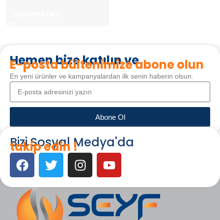
DEVAMINI OKU
Hemen bize katılın ve
E-posta bültenimize abone olun
En yeni ürünler ve kampanyalardan ilk senin haberin olsun.
Abone Ol
Bizi Sosyal Medya'da
takip edin !