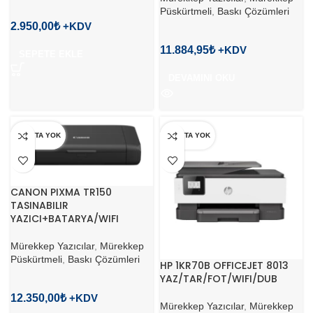
Püskürtmeli
,
Baskı Çözümleri
2.950,00
₺
11.884,95
₺
SEPETE EKLE
DEVAMINI OKU
STOKTA YOK
STOKTA YOK
CANON PIXMA TR150
TASINABILIR
YAZICI+BATARYA/WIFI
Mürekkep Yazıcılar
,
Mürekkep
Püskürtmeli
,
Baskı Çözümleri
HP 1KR70B OFFICEJET 8013
YAZ/TAR/FOT/WIFI/DUB
12.350,00
₺
Mürekkep Yazıcılar
,
Mürekkep