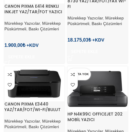
8730 YAZ/TAR/FOT/FAX WI-
CANON PIXMA E414 RENKLI
FI
INKJET YAZ/TAR/FOT YAZICI
Mürekkep Yazıcılar
,
Mürekkep
Mürekkep Yazıcılar
,
Mürekkep
Püskürtmeli
,
Baskı Çözümleri
Püskürtmeli
,
Baskı Çözümleri
18.175,03
₺
1.900,00
₺
SEPETE EKLE
SEPETE EKLE
STOKTA YOK
CANON PIXMA E3440
YAZ/TAR/FOT/WI-FI/BULUT
HP N4K99C OFFICEJET 202
MOBİL YAZICI
Mürekkep Yazıcılar
,
Mürekkep
Püskürtmeli
,
Baskı Çözümleri
Mürekkep Yazıcılar
,
Mürekkep