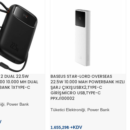
2 DUAL 22.5W
BASEUS STAR-LORD OVERSEAS
00 10.000 MH DUAL
22.5W 10.000 MAH POWERBANK HIZLI
BANK 1XTYPE-C
ŞARJ ÇIKIŞ:USBX2,TYPE-C
GİRİŞ:MİCRO USB,TYPE-C
PPXJ100002
iği
,
Power Bank
Tüketici Elektroniği
,
Power Bank
1.655,29
₺