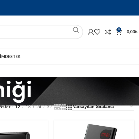
0
0,00
₺
ŞIM
DESTEK
niği
öster
12
18
24
32