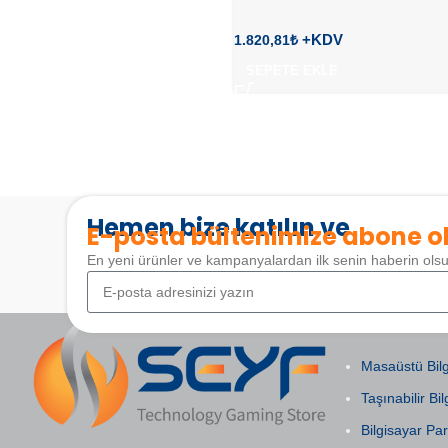
1.820,81
₺
SEPETE EKLE
Hemen bize katılın ve
E-posta bültenimize abone o
En yeni ürünler ve kampanyalardan ilk senin haberin ols
POPÜLER KAT
Masaüstü Bilg
Taşınabilir Bil
Bilgisayar Par