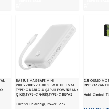
SEPETE EKLE
SEPETE EKLE
TAL
BASEUS MAGSAFE MINI
DJI OSMO MOBI
P1002210B223-00 30W 10.000 MAH
DIST GARANTIL
RO
TYPE-C KABLOLU ŞARJLI POWERBANK
ÇIKIŞ:TYPE-C GİRİŞ:TYPE-C BEYAZ
Hobi
,
Gimbal
,
Tü
Tüketici Elektroniği
,
Power Bank