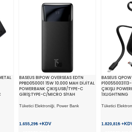
METAL
BASEUS BIPOW OVERSEAS EDTN
BASEUS QPOW 
PPBD050001 15W 10.000 MAH DİJİTAL
P10055003113-
POWERBANK ÇIKIŞ:USB/TYPE-C
ÇIKIŞLI POWER
C
GİRİŞ:TYPE-C/MICRO SİYAH
1XLIGHTNING
Tüketici Elektroniği
,
Power Bank
Tüketici Elektron
1.655,29
₺
1.820,81
₺