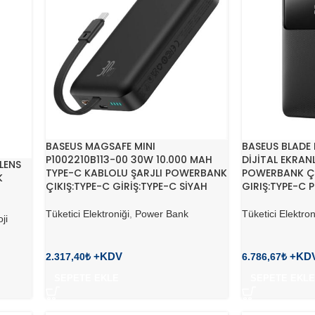
BASEUS MAGSAFE MINI
BASEUS BLADE
P1002210B113-00 30W 10.000 MAH
DİJİTAL EKRAN
LENS
TYPE-C KABLOLU ŞARJLI POWERBANK
POWERBANK ÇI
K
ÇIKIŞ:TYPE-C GİRİŞ:TYPE-C SİYAH
GIRIŞ:TYPE-C 
Tüketici Elektroniği
,
Power Bank
Tüketici Elektron
ji
2.317,40
₺
6.786,67
₺
SEPETE EKLE
SEPETE EKLE