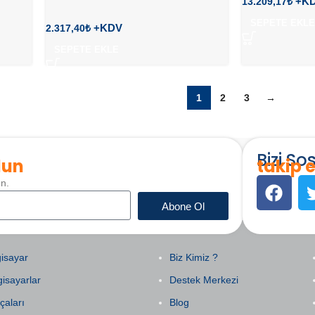
13.209,17
₺
SEPETE EKLE
2.317,40
₺
SEPETE EKLE
1
2
3
→
Bizi S
lun
takip e
un.
Abone Ol
EGORILER
KURUMSAL
isayar
Biz Kimiz ?
gisayarlar
Destek Merkezi
çaları
Blog