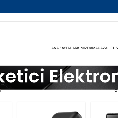
ANA SAYFA
HAKKIMIZDA
MAĞAZA
İLETI
etici Elektro
i
G