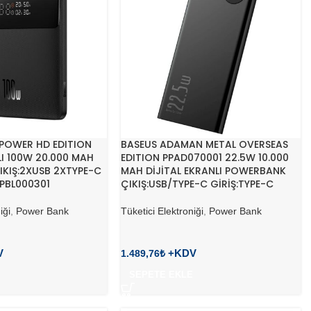
 POWER HD EDITION
BASEUS ADAMAN METAL OVERSEAS
LI 100W 20.000 MAH
EDITION PPAD070001 22.5W 10.000
KIŞ:2XUSB 2XTYPE-C
MAH DİJİTAL EKRANLI POWERBANK
PPBL000301
ÇIKIŞ:USB/TYPE-C GİRİŞ:TYPE-C
iği
,
Power Bank
Tüketici Elektroniği
,
Power Bank
1.489,76
₺
SEPETE EKLE