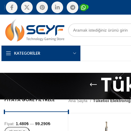
KATEGORILER
Tük
FIYATA GÖRE FILTRELE
Ana Sayfa
Tüketici Elektroniğ
Fiyat:
1.480₺
—
99.290₺