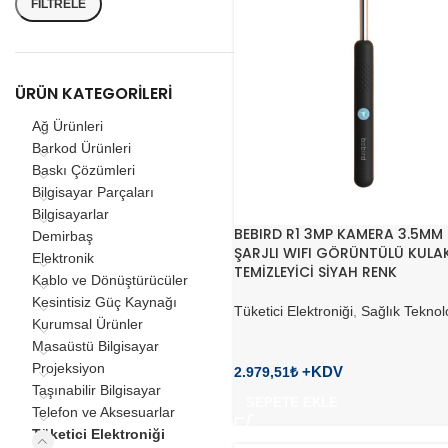
FILTRELE
ÜRÜN KATEGORILERI
Ağ Ürünleri
Barkod Ürünleri
Baskı Çözümleri
Bilgisayar Parçaları
Bilgisayarlar
BEBIRD R1 3MP KAMERA 3.5MM 
Demirbaş
ŞARJLI WIFI GÖRÜNTÜLÜ KULA
Elektronik
TEMİZLEYİCİ SİYAH RENK
Kablo ve Dönüştürücüler
Kesintisiz Güç Kaynağı
Tüketici Elektroniği
,
Sağlık Teknolo
Kurumsal Ürünler
Masaüstü Bilgisayar
Projeksiyon
2.979,51
₺
Taşınabilir Bilgisayar
SEPETE EKLE
Telefon ve Aksesuarlar
Tüketici Elektroniği