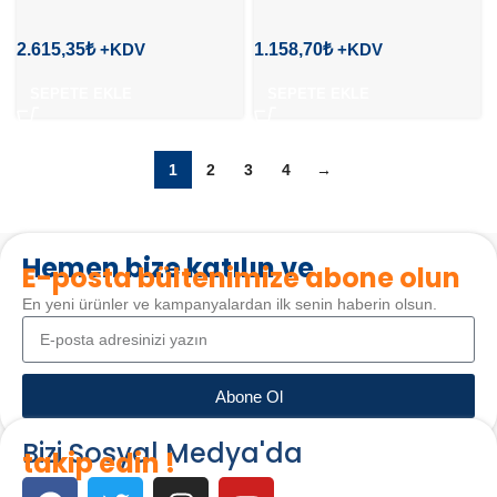
2.615,35
₺
1.158,70
₺
SEPETE EKLE
SEPETE EKLE
1
2
3
4
→
Hemen bize katılın ve
E-posta bültenimize abone olun
En yeni ürünler ve kampanyalardan ilk senin haberin olsun.
Abone Ol
Bizi Sosyal Medya'da
takip edin !