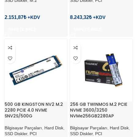
SSD Diskler
,
M.2
SSD Diskler
,
PCI
2.151,87
₺
8.243,32
₺
SEPETE EKLE
SEPETE EKLE
500 GB KINGSTON NV2 M.2
256 GB TWINMOS M.2 PCIE
2280 PCIE 4.0 NVME
NVME 3600/3250
SNV2S/500G
NVMe256GB2280AP
Bilgisayar Parçaları
,
Hard Disk
,
Bilgisayar Parçaları
,
Hard Disk
,
SSD Diskler
,
PCI
SSD Diskler
,
PCI