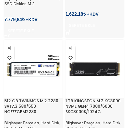
SSD Diskler
,
M.2
1.622,18
₺
7.779,84
₺
SEPETE EKLE
SEPETE EKLE
512 GB TWINMOS M.2 2280
1 TB KINGSTON M.2 KC3000
SATA3 580/550
NVME GEN4 7000/6000
NGFFFGBM2280
SKC3000S/1024G
Bilgisayar Parçaları
,
Hard Disk
,
Bilgisayar Parçaları
,
Hard Disk
,