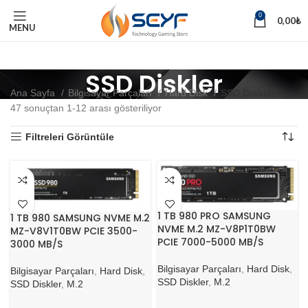
0
0,00
₺
MENU
SSD Diskler
Ana Sayfa
Bilgisayar Parçaları
Hard Disk
SSD Diskler
47 sonuçtan 1-12 arası gösteriliyor
Filtreleri Görüntüle
1 TB 980 PRO SAMSUNG
1 TB 980 SAMSUNG NVME M.2
NVME M.2 MZ-V8P1T0BW
MZ-V8V1T0BW PCIE 3500-
PCIE 7000-5000 MB/S
3000 MB/S
Bilgisayar Parçaları
,
Hard Disk
,
Bilgisayar Parçaları
,
Hard Disk
,
SSD Diskler
,
M.2
SSD Diskler
,
M.2