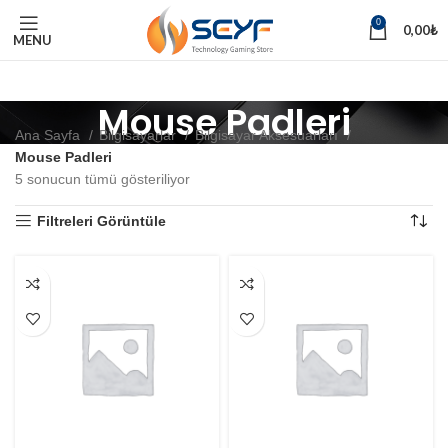
0
0,00
₺
MENU
Mouse Padleri
Ana Sayfa
Bilgisayarlar
Bilgisayar Aksesuarları
Mouse Padleri
5 sonucun tümü gösteriliyor
Filtreleri Görüntüle