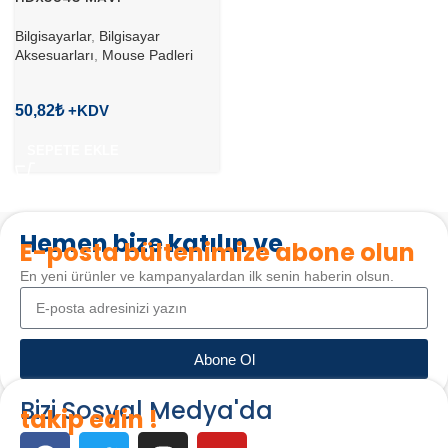
Bilgisayarlar
,
Bilgisayar
Aksesuarları
,
Mouse Padleri
50,82
₺
SEPETE EKLE
Hemen bize katılın ve
E-posta bültenimize abone olun
En yeni ürünler ve kampanyalardan ilk senin haberin olsun.
Abone Ol
Bizi Sosyal Medya'da
takip edin !