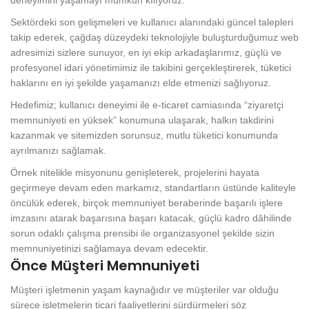
deneyimini yaşamayı mümkün kılıyoruz.
Sektördeki son gelişmeleri ve kullanıcı alanındaki güncel talepleri
takip ederek, çağdaş düzeydeki teknolojiyle buluşturduğumuz web
adresimizi sizlere sunuyor, en iyi ekip arkadaşlarımız, güçlü ve
profesyonel idari yönetimimiz ile takibini gerçekleştirerek, tüketici
haklarını en iyi şekilde yaşamanızı elde etmenizi sağlıyoruz.
Hedefimiz; kullanıcı deneyimi ile e-ticaret camiasında “ziyaretçi
memnuniyeti en yüksek” konumuna ulaşarak, halkın takdirini
kazanmak ve sitemizden sorunsuz, mutlu tüketici konumunda
ayrılmanızı sağlamak.
Örnek nitelikle misyonunu genişleterek, projelerini hayata
geçirmeye devam eden markamız, standartların üstünde kaliteyle
öncülük ederek, birçok memnuniyet beraberinde başarılı işlere
imzasını atarak başarısına başarı katacak, güçlü kadro dâhilinde
sorun odaklı çalışma prensibi ile organizasyonel şekilde sizin
memnuniyetinizi sağlamaya devam edecektir.
Önce Müşteri Memnuniyeti
Müşteri işletmenin yaşam kaynağıdır ve müşteriler var olduğu
sürece işletmelerin ticari faaliyetlerini sürdürmeleri söz