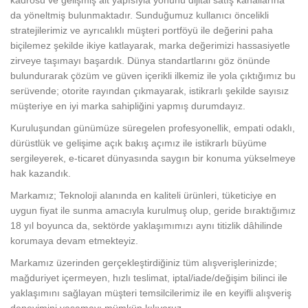
kadrosu ve gelişmiş alt yapısıyla yönünü dijital satış kanallarına
da yöneltmiş bulunmaktadır. Sunduğumuz kullanıcı öncelikli
stratejilerimiz ve ayrıcalıklı müşteri portföyü ile değerini paha
biçilemez şekilde ikiye katlayarak, marka değerimizi hassasiyetle
zirveye taşımayı başardık. Dünya standartlarını göz önünde
bulundurarak çözüm ve güven içerikli ilkemiz ile yola çıktığımız bu
serüvende; otorite rayından çıkmayarak, istikrarlı şekilde sayısız
müşteriye en iyi marka sahipliğini yapmış durumdayız.
Kuruluşundan günümüze süregelen profesyonellik, empati odaklı,
dürüstlük ve gelişime açık bakış açımız ile istikrarlı büyüme
sergileyerek, e-ticaret dünyasında saygın bir konuma yükselmeye
hak kazandık.
Markamız; Teknoloji alanında en kaliteli ürünleri, tüketiciye en
uygun fiyat ile sunma amacıyla kurulmuş olup, geride bıraktığımız
18 yıl boyunca da, sektörde yaklaşımımızı aynı titizlik dâhilinde
korumaya devam etmekteyiz.
Markamız üzerinden gerçekleştirdiğiniz tüm alışverişlerinizde;
mağduriyet içermeyen, hızlı teslimat, iptal/iade/değişim bilinci ile
yaklaşımını sağlayan müşteri temsilcilerimiz ile en keyifli alışveriş