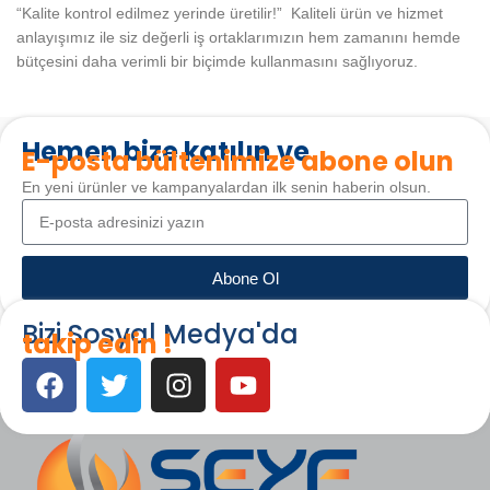
“Kalite kontrol edilmez yerinde üretilir!” Kaliteli ürün ve hizmet
anlayışımız ile siz değerli iş ortaklarımızın hem zamanını hemde
bütçesini daha verimli bir biçimde kullanmasını sağlıyoruz.
Hemen bize katılın ve
E-posta bültenimize abone olun
En yeni ürünler ve kampanyalardan ilk senin haberin olsun.
Abone Ol
Bizi Sosyal Medya'da
takip edin !