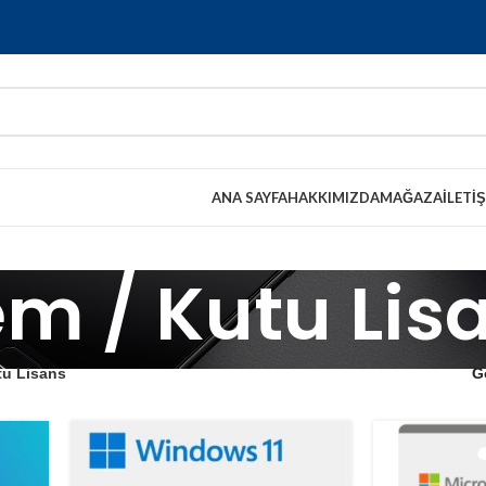
ANA SAYFA
HAKKIMIZDA
MAĞAZA
İLETI
m / Kutu Lis
tu Lisans
G