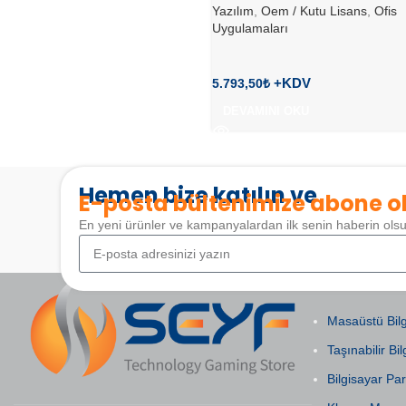
Yazılım
,
Oem / Kutu Lisans
,
Ofis
Uygulamaları
5.793,50
₺
DEVAMINI OKU
Hemen bize katılın ve
E-posta bültenimize abone o
En yeni ürünler ve kampanyalardan ilk senin haberin ols
POPÜLER KAT
Masaüstü Bilg
Taşınabilir Bil
Bilgisayar Par