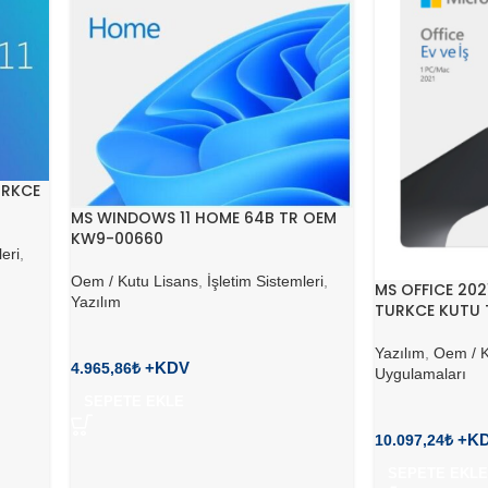
URKCE
MS WINDOWS 11 HOME 64B TR OEM
KW9-00660
leri
,
Oem / Kutu Lisans
,
İşletim Sistemleri
,
MS OFFICE 202
Yazılım
TURKCE KUTU 
Yazılım
,
Oem / K
4.965,86
₺
Uygulamaları
SEPETE EKLE
10.097,24
₺
SEPETE EKLE