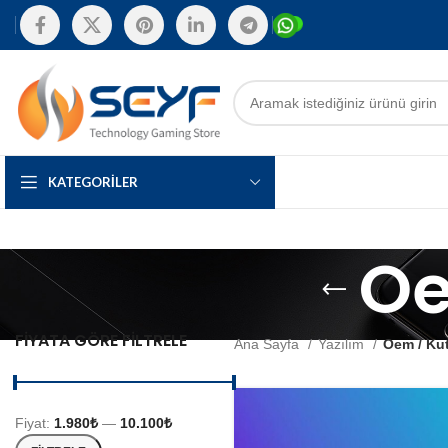
KATEGORILER
Oe
FIYATA GÖRE FILTRELE
Ana Sayfa
Yazılım
Oem / Ku
Fiyat:
1.980₺
—
10.100₺