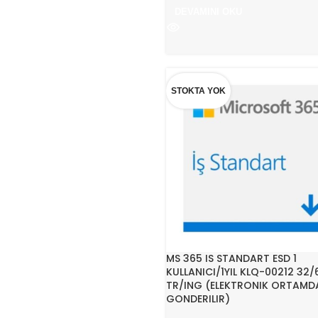
DEVAMINI OKU
STOKTA YOK
MS 365 IS STANDART ESD 1
KULLANICI/1YIL KLQ-00212 32/
TR/ING (ELEKTRONIK ORTAMD
GONDERILIR)