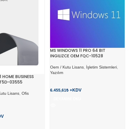
MS WINDOWS 11 PRO 64 BIT
INGILIZCE OEM FQC-10528
Oem / Kutu Lisans
,
İşletim Sistemleri
,
Yazılım
1 HOME BUSINESS
T5D-03555
6.455,61
₺
utu Lisans
,
Ofis
DEVAMINI OKU