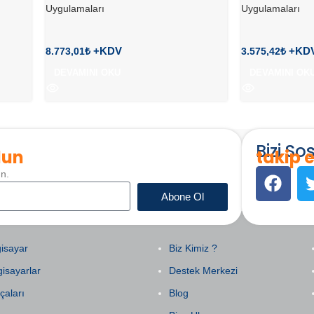
Uygulamaları
Uygulamaları
8.773,01
₺
3.575,42
₺
DEVAMINI OKU
DEVAMINI OK
Bizi S
lun
takip e
un.
Abone Ol
EGORILER
KURUMSAL
isayar
Biz Kimiz ?
gisayarlar
Destek Merkezi
çaları
Blog