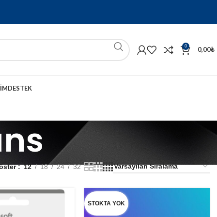
0
0,00
₺
ŞIM
DESTEK
ans
öster
12
18
24
32
STOKTA YOK