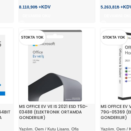
8.110,90
₺
5.263,81
₺
DEVAMINI OKU
DEVAMINI OK
STOKTA YOK
STOKTA YOK
MS OFFICE EV VE IS 2021 ESD T5D-
MS OFFICE EV 
64BIT
03488 (ELEKTRONIK ORTAMDA
79G-05369 (E
A
GONDERILIR)
GONDERILIR)
Yazılım
,
Oem / Kutu Lisans
,
Ofis
Yazılım
,
Oem / K