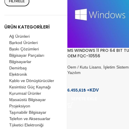
FILTRELE
ÜRÜN KATEGORILERI
Ağ Ürünleri
Barkod Ürünleri
Baskı Çözümleri
MS WINDOWS 11 PRO 64 BIT T
Bilgisayar Parçaları
OEM FQC-10556
Bilgisayarlar
Oem / Kutu Lisans
,
İşletim Sistem
Demirbaş
Yazılım
Elektronik
Kablo ve Dönüştürücüler
Kesintisiz Güç Kaynağı
6.455,61
₺
Kurumsal Ürünler
SEPETE EKLE
Masaüstü Bilgisayar
Projeksiyon
Taşınabilir Bilgisayar
Telefon ve Aksesuarlar
Tüketici Elektroniği