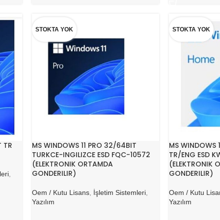
STOKTA YOK
STOKTA YOK
T TR
MS WINDOWS 11 PRO 32/64BIT
MS WINDOWS 1
TURKCE-INGILIZCE ESD FQC-10572
TR/ENG ESD K
(ELEKTRONIK ORTAMDA
(ELEKTRONIK 
GONDERILIR)
GONDERILIR)
leri
,
Oem / Kutu Lisans
,
İşletim Sistemleri
,
Oem / Kutu Lisa
Yazılım
Yazılım