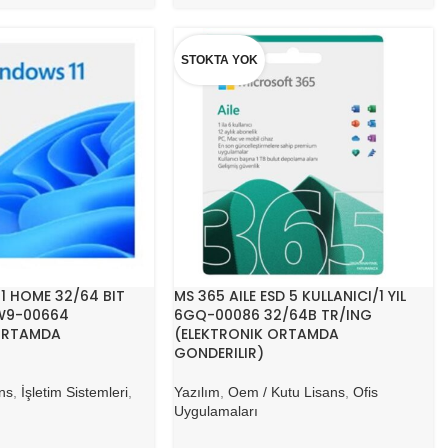
STOKTA YOK
1 HOME 32/64 BIT
MS 365 AILE ESD 5 KULLANICI/1 YIL
W9-00664
6GQ-00086 32/64B TR/ING
ORTAMDA
(ELEKTRONIK ORTAMDA
GONDERILIR)
ns
,
İşletim Sistemleri
,
Yazılım
,
Oem / Kutu Lisans
,
Ofis
Uygulamaları