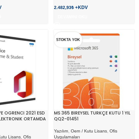
2.482,93
₺
U
DEVAMINI OKU
STOKTA YOK
VE OGRENCI 2021 ESD
MS 365 BIREYSEL TURKÇE KUTU 1 YIL
LEKTRONIK ORTAMDA
QQ2-01451
Yazılım
,
Oem / Kutu Lisans
,
Ofis
utu Lisans
,
Ofis
Uygulamaları