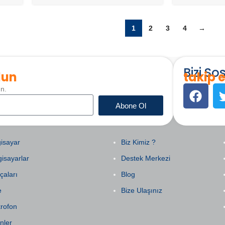
1
2
3
4
→
Bizi S
lun
takip e
un.
Abone Ol
EGORILER
KURUMSAL
isayar
Biz Kimiz ?
gisayarlar
Destek Merkezi
çaları
Blog
e
Bize Ulaşınız
krofon
nler