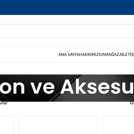
ANA SAYFA
HAKKIMIZDA
MAĞAZA
İLETI
fon ve Aksesu
rlar
G