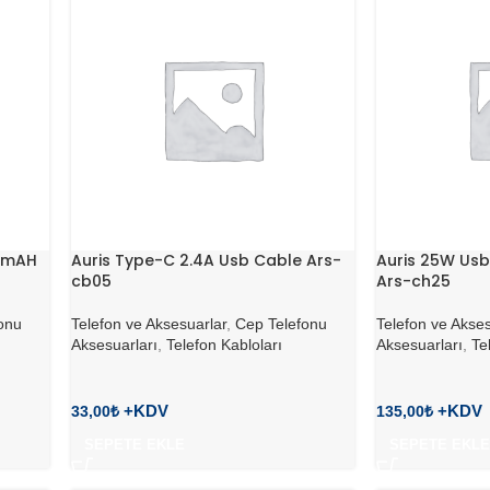
0 mAH
Auris Type-C 2.4A Usb Cable Ars-
Auris 25W Us
cb05
Ars-ch25
onu
Telefon ve Aksesuarlar
,
Cep Telefonu
Telefon ve Akses
Aksesuarları
,
Telefon Kabloları
Aksesuarları
,
Te
33,00
₺
135,00
₺
SEPETE EKLE
SEPETE EKLE