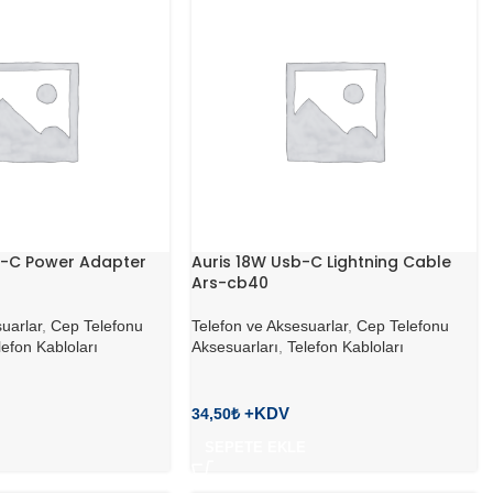
b-C Power Adapter
Auris 18W Usb-C Lightning Cable
Ars-cb40
uarlar
,
Cep Telefonu
Telefon ve Aksesuarlar
,
Cep Telefonu
lefon Kabloları
Aksesuarları
,
Telefon Kabloları
34,50
₺
SEPETE EKLE