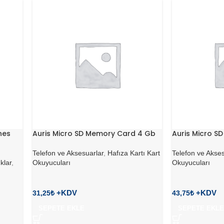
nes
Auris Micro SD Memory Card 4 Gb
Auris Micro S
Telefon ve Aksesuarlar
,
Hafıza Kartı Kart
Telefon ve Akses
klar
,
Okuyucuları
Okuyucuları
31,25
₺
43,75
₺
SEPETE EKLE
SEPETE EKLE