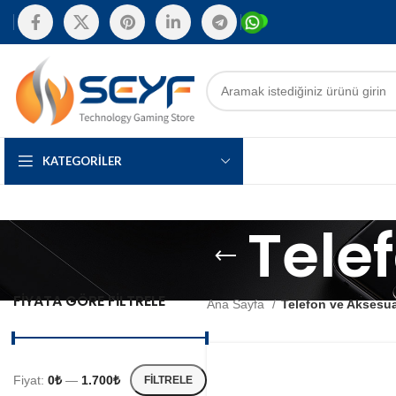
KATEGORILER
Tele
FIYATA GÖRE FILTRELE
Ana Sayfa
Telefon ve Aksesua
Fiyat:
0₺
—
1.700₺
FILTRELE