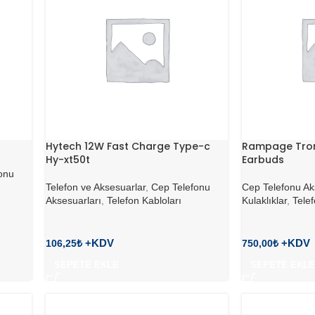
Hytech 12W Fast Charge Type-c
Rampage Tron
Hy-xt50t
Earbuds
onu
Telefon ve Aksesuarlar
,
Cep Telefonu
Cep Telefonu Ak
Aksesuarları
,
Telefon Kabloları
Kulaklıklar
,
Telef
106,25
₺
750,00
₺
SEPETE EKLE
SEPETE EKLE