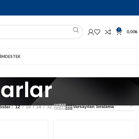
0
0,00
₺
ŞIM
DESTEK
arlar
öster
12
18
24
32