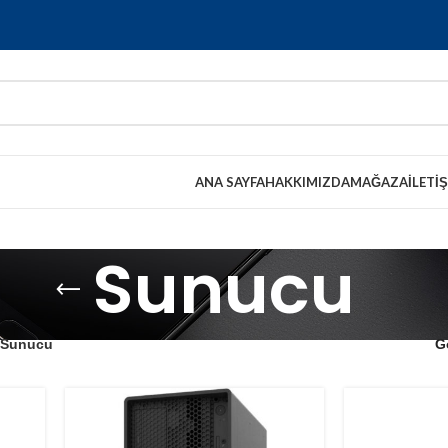
ANA SAYFA
HAKKIMIZDA
MAĞAZA
İLETI
Sunucu
Sunucu
G