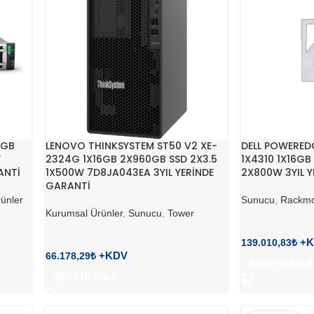
2GB
LENOVO THINKSYSTEM ST50 V2 XE-
DELL POWERED
W
2324G 1X16GB 2X960GB SSD 2X3.5
1X4310 1X16GB 
ANTİ
1X500W 7D8JA043EA 3YIL YERİNDE
2X800W 3YIL Y
GARANTİ
ünler
Sunucu
,
Rackmo
Kurumsal Ürünler
,
Sunucu
,
Tower
139.010,83
₺
66.178,29
₺
SEPETE EKLE
SEPETE EKLE