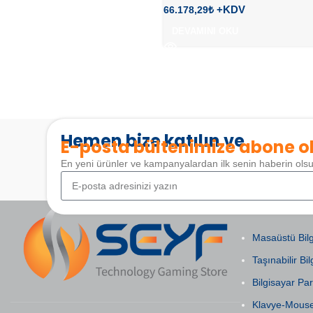
66.178,29
₺
DEVAMINI OKU
Hemen bize katılın ve
E-posta bültenimize abone o
En yeni ürünler ve kampanyalardan ilk senin haberin ols
POPÜLER KAT
Masaüstü Bilg
Taşınabilir Bil
Bilgisayar Par
Klavye-Mous