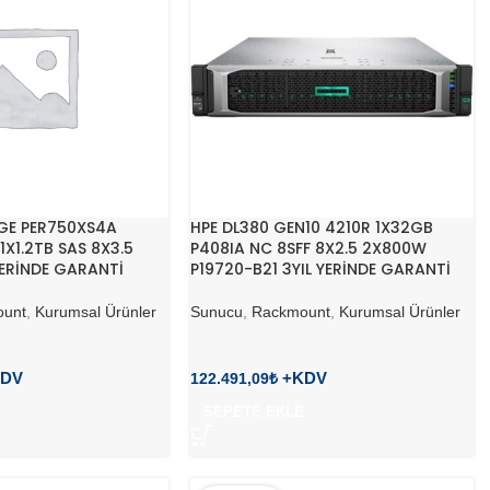
GE PER750XS4A
HPE DL380 GEN10 4210R 1X32GB
1X1.2TB SAS 8X3.5
P408IA NC 8SFF 8X2.5 2X800W
ERİNDE GARANTİ
P19720-B21 3YIL YERİNDE GARANTİ
unt
,
Kurumsal Ürünler
Sunucu
,
Rackmount
,
Kurumsal Ürünler
122.491,09
₺
SEPETE EKLE