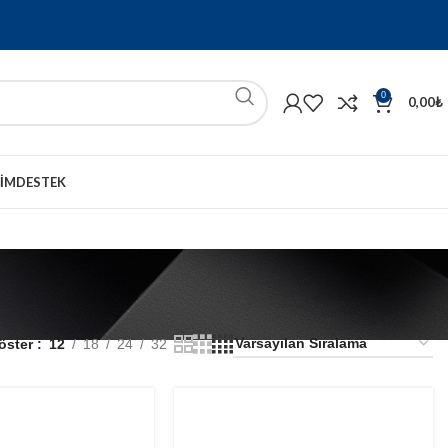
0
0,00
₺
ŞIM
DESTEK
öster
12
18
24
32