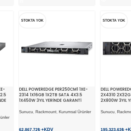
STOKTA YOK
STOKTA YOK
XE-
DELL POWEREDGE PER250CM1 1XE-
DELL POWERED
2.5
2314 1X16GB 1X2TB SATA 4X3.5
2X4310 2X32GB
NDE
1X450W 3YIL YERİNDE GARANTİ
2X800W 3YIL Y
Sunucu
,
Rackmount
,
Kurumsal Ürünler
Sunucu
,
Rackmo
ünler
62.867,72
₺
195.323,63
₺