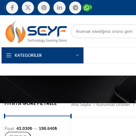
KATEGORILER
FIYATA GÖRE FILTRELE
Ana Sayfa
Kurumsal Ürünler
Fiyat:
43.030₺
—
198.640₺