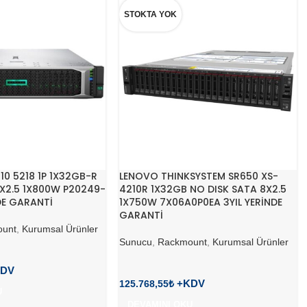
STOKTA YOK
10 5218 1P 1X32GB-R
LENOVO THINKSYSTEM SR650 XS-
2X2.5 1X800W P20249-
4210R 1X32GB NO DISK SATA 8X2.5
NDE GARANTİ
1X750W 7X06A0P0EA 3YIL YERİNDE
GARANTİ
unt
,
Kurumsal Ürünler
Sunucu
,
Rackmount
,
Kurumsal Ürünler
125.768,55
₺
U
DEVAMINI OKU