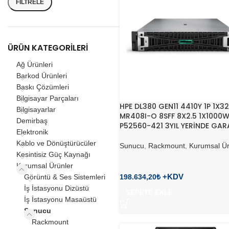
FILTRELE
ÜRÜN KATEGORILERI
Ağ Ürünleri
Barkod Ürünleri
Baskı Çözümleri
Bilgisayar Parçaları
HPE DL380 GEN11 4410Y 1P 1X3
Bilgisayarlar
MR408I-O 8SFF 8X2.5 1X1000
Demirbaş
P52560-421 3YIL YERİNDE GAR
Elektronik
Kablo ve Dönüştürücüler
Sunucu
,
Rackmount
,
Kurumsal Ür
Kesintisiz Güç Kaynağı
Kurumsal Ürünler
198.634,20
₺
Görüntü & Ses Sistemleri
İş İstasyonu Dizüstü
SEPETE EKLE
İş İstasyonu Masaüstü
Sunucu
Rackmount