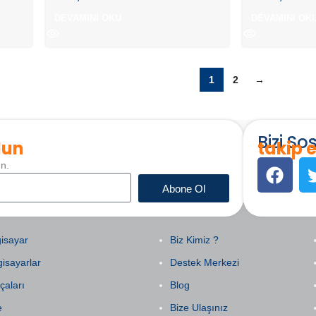
DEVAMINI OKU
DEVAMINI OK
1
2
→
Bizi S
lun
takip e
un.
Abone Ol
EGORILER
KURUMSAL
isayar
Biz Kimiz ?
gisayarlar
Destek Merkezi
çaları
Blog
e
Bize Ulaşınız