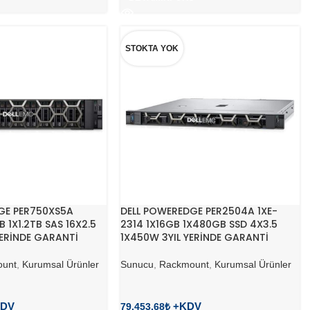
STOKTA YOK
GE PER750XS5A
DELL POWEREDGE PER2504A 1XE-
 1X1.2TB SAS 16X2.5
2314 1X16GB 1X480GB SSD 4X3.5
ERİNDE GARANTİ
1X450W 3YIL YERİNDE GARANTİ
unt
,
Kurumsal Ürünler
Sunucu
,
Rackmount
,
Kurumsal Ürünler
79.453,68
₺