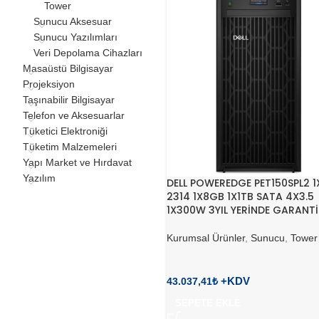
Tower
Sunucu Aksesuar
Sunucu Yazılımları
Veri Depolama Cihazları
Masaüstü Bilgisayar
Projeksiyon
Taşınabilir Bilgisayar
Telefon ve Aksesuarlar
Tüketici Elektroniği
Tüketim Malzemeleri
Yapı Market ve Hırdavat
Yazılım
DELL POWEREDGE PET150SPL2 1
2314 1X8GB 1X1TB SATA 4X3.5
1X300W 3YIL YERİNDE GARANTİ
Kurumsal Ürünler
,
Sunucu
,
Tower
43.037,41
₺
SEPETE EKLE