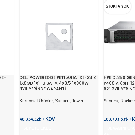
STOKTA YOK
XE-
DELL POWEREDGE PET15011A 1XE-2314
HPE DL380 GEN
1X8GB 1X1TB SATA 4X3.5 1X300W
P408IA 8SFF 1
3YIL YERİNDE GARANTİ
B21 3YIL YERİ
Kurumsal Ürünler
,
Sunucu
,
Tower
Sunucu
,
Rackmo
48.334,32
₺
183.703,53
₺
SEPETE EKLE
DEVAMINI OK