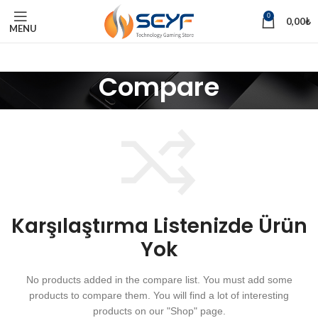
0
0,00
₺
MENU
Compare
Karşılaştırma Listenizde Ürün
Yok
No products added in the compare list. You must add some
products to compare them.
You will find a lot of interesting
products on our "Shop" page.