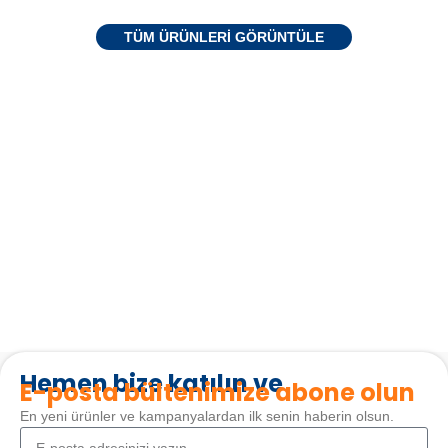
TÜM ÜRÜNLERI GÖRÜNTÜLE
Hemen bize katılın ve
E-posta bültenimize abone olun
En yeni ürünler ve kampanyalardan ilk senin haberin olsun.