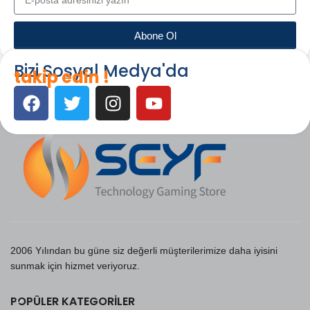
Abone Ol
Bizi Sosyal Medya'da
takip edin !
2006 Yılından bu güne siz değerli müşterilerimize daha iyisini
sunmak için hizmet veriyoruz.
POPÜLER KATEGORILER