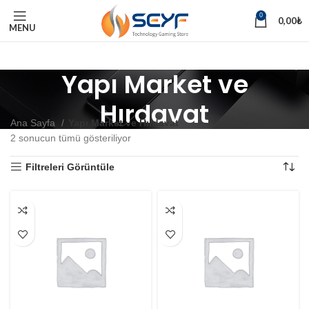
0
0,00
₺
MENU
Yapı Market ve
Hırdavat
Ana Sayfa
Yapı Market ve Hırdavat
2 sonucun tümü gösteriliyor
Filtreleri Görüntüle