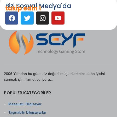
Bizi Sosyal Medya'da
takip edin !
2006 Yılından bu güne siz değerli müşterilerimize daha iyisini
sunmak için hizmet veriyoruz.
POPÜLER KATEGORILER
Masaüstü Bilgisayar
Taşınabilir Bilgisayarlar