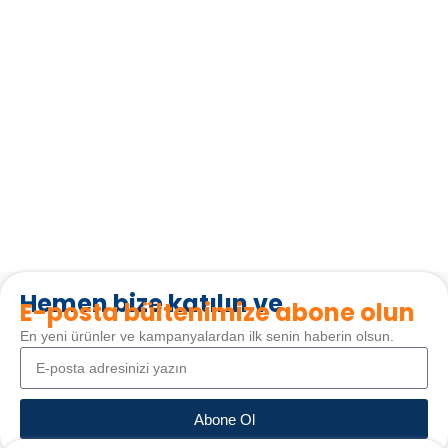
Hemen bize katılın ve
E-posta bültenimize abone olun
En yeni ürünler ve kampanyalardan ilk senin haberin olsun.
Abone Ol