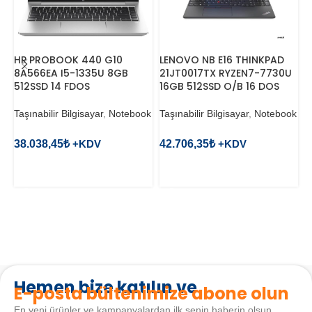
HP PROBOOK 440 G10
LENOVO NB E16 THINKPAD
P
8A566EA I5-1335U 8GB
21JT0017TX RYZEN7-7730U
N
512SSD 14 FDOS
16GB 512SSD O/B 16 DOS
T
Taşınabilir Bilgisayar
,
Notebook
Taşınabilir Bilgisayar
,
Notebook
v
38.038,45
₺
42.706,35
₺
1
SEPETE EKLE
SEPETE EKLE
Hemen bize katılın ve
E-posta bültenimize abone olun
En yeni ürünler ve kampanyalardan ilk senin haberin olsun.