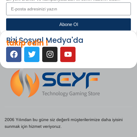
Abone Ol
Bizi Sosyal Medya'da
takip edin !
2006 Yılından bu güne siz değerli müşterilerimize daha iyisini
sunmak için hizmet veriyoruz.