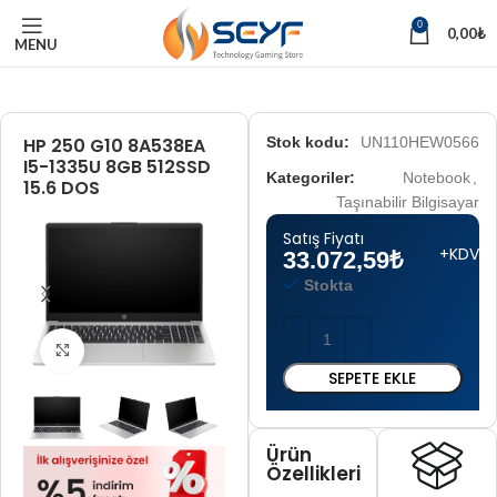
0
0,00
₺
MENU
HP 250 G10 8A538EA
Stok kodu:
UN110HEW0566
I5-1335U 8GB 512SSD
Kategoriler:
Notebook
,
15.6 DOS
Taşınabilir Bilgisayar
Satış Fiyatı
+KDV
33.072,59
₺
Stokta
Tam boyut için tıklayın
SEPETE EKLE
Ürün
Özellikleri