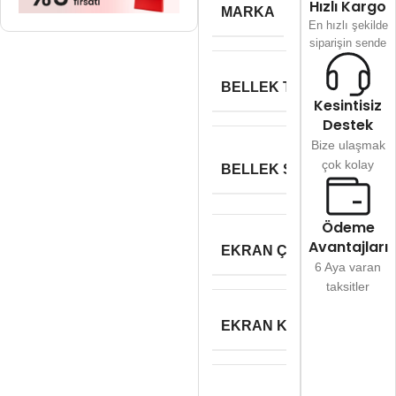
Hızlı Kargo
MARKA
En hızlı şekilde
siparişin sende
BELLEK TÜRÜ
DDR4 
Kesintisiz
Destek
Bize ulaşmak
çok kolay
BELLEK SLOT SAYISI
Ödeme
Avantajları
EKRAN ÇÖZÜNÜRLÜĞÜ
6 Aya varan
taksitler
EKRAN KARTI BELLEK