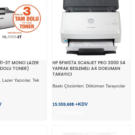
11-3T MONO LAZER
HP 6FW07A SCANJET PRO 3000 S4
 DOLU TONER)
YAPRAK BESLEMELI A4 DOKUMAN
TARAYICI
,
Lazer Yazıcılar
,
Tek
Baskı Çözümleri
,
Döküman Tarayıcılar
15.559,68
₺
SEPETE EKLE