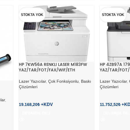
STOKTA YOK
STOKTA YOK
HP 7KW56A RENKLI LASER M183FW
HP 4ZB97A 179
YAZ/TAR/FOT/FAX/WIF/ETH
YAZ/TAR/FOT/
Lazer Yazıcılar
,
Çok Fonksiyonlu
,
Baskı
Lazer Yazıcılar
,
Çözümleri
Çözümleri
lar
,
19.168,20
₺
11.752,52
₺
DEVAMINI OKU
DEVAMINI OK