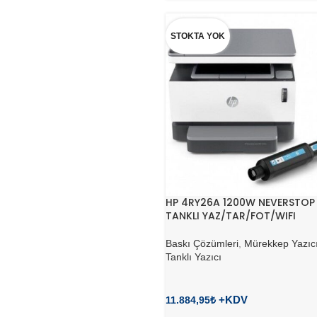
STOKTA YOK
HP 4RY26A 1200W NEVERSTOP
TANKLI YAZ/TAR/FOT/WIFI
Baskı Çözümleri
,
Mürekkep Yazıcı
Tanklı Yazıcı
11.884,95
₺