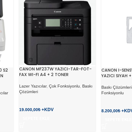
CANON MF237W YAZICI-TAR-FOT-
0 S2
CANON I-SENSY
FAX WI-FI A4 + 2 TONER
AN
YAZICI SIYAH 
Lazer Yazıcılar
,
Çok Fonksiyonlu
,
Baskı
Baskı Çözümleri
Çözümleri
cılar
Fonksiyonlu
19.000,00
₺
8.200,00
₺
SEPETE EKLE
SEPETE EKLE