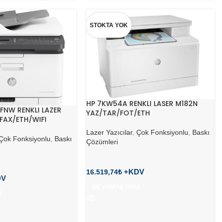
STOKTA YOK
HP 7KW54A RENKLI LASER M182N
FNW RENKLI LAZER
YAZ/TAR/FOT/ETH
FAX/ETH/WIFI
Lazer Yazıcılar
,
Çok Fonksiyonlu
,
Baskı
Çok Fonksiyonlu
,
Baskı
Çözümleri
16.519,74
₺
DEVAMINI OKU
U