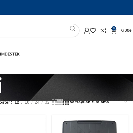
0
0,00
₺
ŞIM
DESTEK
i
öster
12
18
24
32