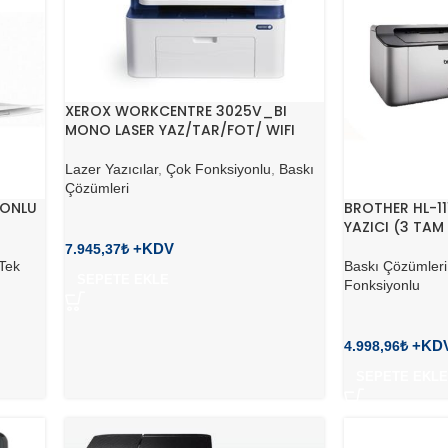
XEROX WORKCENTRE 3025V_BI
MONO LASER YAZ/TAR/FOT/ WIFI
Lazer Yazıcılar
,
Çok Fonksiyonlu
,
Baskı
Çözümleri
YONLU
BROTHER HL-11
YAZICI (3 TAM
7.945,37
₺
Tek
Baskı Çözümleri
SEPETE EKLE
Fonksiyonlu
4.998,96
₺
SEPETE EKLE