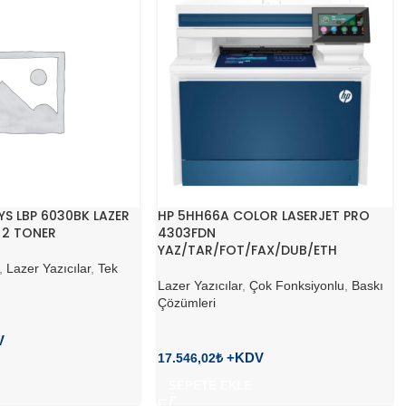
S LBP 6030BK LAZER
HP 5HH66A COLOR LASERJET PRO
+ 2 TONER
4303FDN
YAZ/TAR/FOT/FAX/DUB/ETH
,
Lazer Yazıcılar
,
Tek
Lazer Yazıcılar
,
Çok Fonksiyonlu
,
Baskı
Çözümleri
17.546,02
₺
SEPETE EKLE