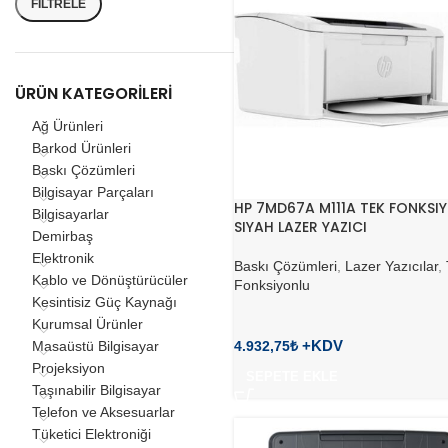
FILTRELE
ÜRÜN KATEGORILERI
Ağ Ürünleri
Barkod Ürünleri
Baskı Çözümleri
Bilgisayar Parçaları
HP 7MD67A M111A TEK FONKSI
Bilgisayarlar
SIYAH LAZER YAZICI
Demirbaş
Elektronik
Baskı Çözümleri
,
Lazer Yazıcılar
,
Kablo ve Dönüştürücüler
Fonksiyonlu
Kesintisiz Güç Kaynağı
Kurumsal Ürünler
4.932,75
₺
Masaüstü Bilgisayar
Projeksiyon
SEPETE EKLE
Taşınabilir Bilgisayar
Telefon ve Aksesuarlar
Tüketici Elektroniği