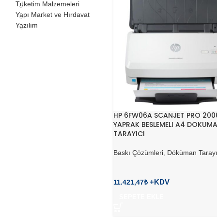
Tüketim Malzemeleri
Yapı Market ve Hırdavat
Yazılım
HP 6FW06A SCANJET PRO 200
YAPRAK BESLEMELI A4 DOKUM
TARAYICI
Baskı Çözümleri
,
Döküman Tarayı
11.421,47
₺
SEPETE EKLE