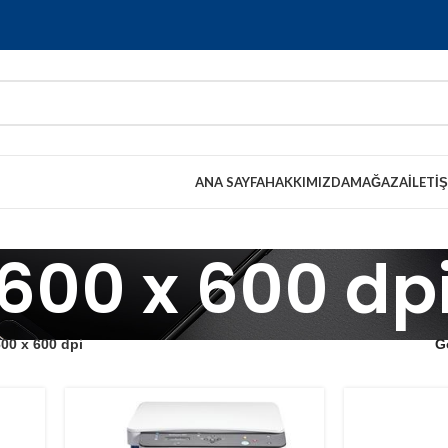
ANA SAYFA
HAKKIMIZDA
MAĞAZA
İLETI
600 x 600 dp
00 x 600 dpi
G