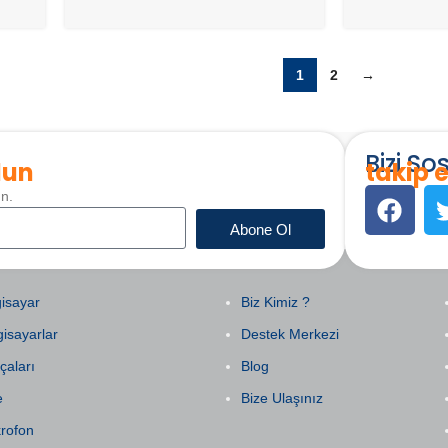
1
2
→
Bizi S
lun
takip e
un.
Abone Ol
EGORILER
KURUMSAL
isayar
Biz Kimiz ?
gisayarlar
Destek Merkezi
çaları
Blog
e
Bize Ulaşınız
krofon