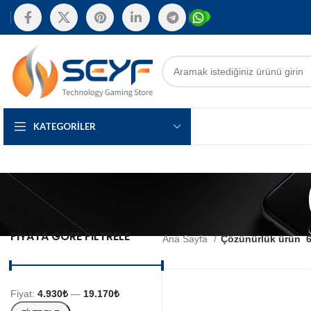
KATEGORILER
FIYATA GÖRE FILTRELE
Ana Sayfa
Çözünürlük ürün
6
Fiyat:
4.930₺
—
19.170₺