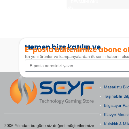
DEVAMINI OKU
Hemen bize katılın ve
E-posta bültenimize abone o
En yeni ürünler ve kampanyalardan ilk senin haberin ols
POPÜLER KAT
Masaüstü Bilg
Taşınabilir Bil
Bilgisayar Par
Klavye-Mous
Kulaklık & Mi
2006 Yılından bu güne siz değerli müşterilerimize