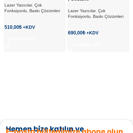
Lazer Yazıcılar
,
Çok
Fonksiyonlu
,
Baskı Çözümleri
Lazer Yazıcılar
,
Çok
Fonksiyonlu
,
Baskı Çözümleri
510,00
₺
690,00
₺
SEPETE EKLE
DEVAMINI OKU
Hemen bize katılın ve
E-posta bültenimize abone olun