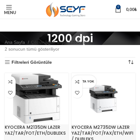
0
0,00
₺
MENU
1200 dpi
Ana Sayfa
Çözünürlük ürün
1200 dpi
2 sonucun tümü gösteriliyor
Filtreleri Görüntüle
STOKTA YOK
KYOCERA M2135DN LAZER
KYOCERA M2735DW LAZER
YAZ/TAR/FOT/ETH/DUBLEKS
YAZ/TAR/FOT/FAX/ETH/WIFI
/ DUBLEKS