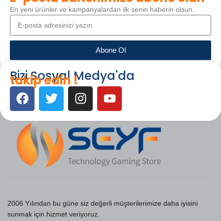
En yeni ürünler ve kampanyalardan ilk senin haberin olsun.
Abone Ol
Bizi Sosyal Medya'da
takip edin !
2006 Yılından bu güne siz değerli müşterilerimize daha iyisini
sunmak için hizmet veriyoruz.