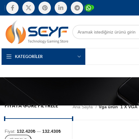
KATEGORILER
FIYATA GÖRE FILTRELE
Ana Sayfa
Vga ürün
1 X VGA
Fiyat:
132.420₺
—
132.430₺