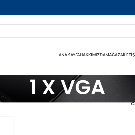
ANA SAYFA
HAKKIMIZDA
MAĞAZA
İLETI
1 X VGA
G