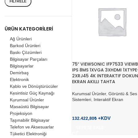
FILTRELE
ÜRÜN KATEGORILERI
Ağ Ürünleri
Barkod Ürünleri
Baskı Çözümleri
Bilgisayar Parçaları
75″ VIEWSONIC IFP7533 VIEW
Bilgisayarlar
IPS 8MS 1XVGA 3XHDMI 1XTYP
Demirbaş
2XRJ45 4K INTERAKTIF DOKU
Elektronik
EKRAN AKILLI TAHTA
Kablo ve Dönüştürücüler
Kesintisiz Güç Kaynağı
Kurumsal Ürünler
,
Görüntü & Ses
Sistemleri
,
Interaktif Ekran
Kurumsal Ürünler
Masaüstü Bilgisayar
Projeksiyon
132.422,80
₺
Taşınabilir Bilgisayar
Telefon ve Aksesuarlar
SEPETE EKLE
Tüketici Elektroniği