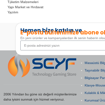
Tüketim Malzemeleri
Yapı Market ve Hırdavat
Yazılım
Hemen bize katılın ve
E-posta bültenimize abone o
En yeni ürünler ve kampanyalardan ilk senin haberin ols
POPÜLER KAT
Masaüstü Bilg
Taşınabilir Bil
Bilgisayar Par
Klavye-Mous
Kulaklık & Mi
2006 Yılından bu güne siz değerli müşterilerimize
daha iyisini sunmak için hizmet veriyoruz.
Kurumsal Ürü