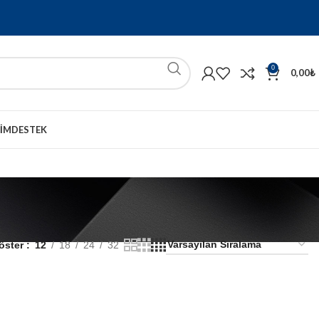
0
0,00
₺
ŞIM
DESTEK
öster
12
18
24
32