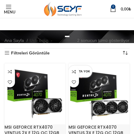
0
0,00
₺
MENU
-
Ana Sayfa
Usb ürün
-
2 sonucun tümü gösteriliyor
Filtreleri Görüntüle
STOKTA YOK
MSI GEFORCE RTX4070
MSI GEFORCE RTX4070
VENTUS 2X E 12G OC 12GB
VENTUS 3X E 12G OC 12GB