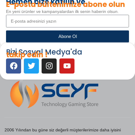
Hemen bize katılın ve
E-posta bültenimize abone olun
En yeni ürünler ve kampanyalardan ilk senin haberin olsun.
Abone Ol
Bizi Sosyal Medya'da
takip edin !
2006 Yılından bu güne siz değerli müşterilerimize daha iyisini