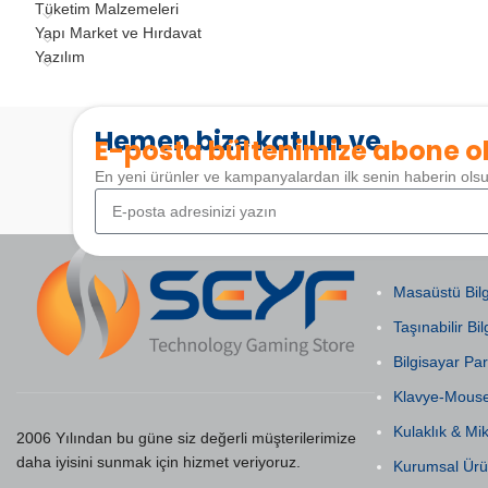
Tüketim Malzemeleri
Yapı Market ve Hırdavat
Yazılım
Hemen bize katılın ve
E-posta bültenimize abone o
En yeni ürünler ve kampanyalardan ilk senin haberin ols
POPÜLER KAT
Masaüstü Bilg
Taşınabilir Bil
Bilgisayar Par
Klavye-Mous
Kulaklık & Mi
2006 Yılından bu güne siz değerli müşterilerimize
daha iyisini sunmak için hizmet veriyoruz.
Kurumsal Ürü