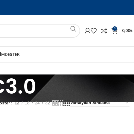
0
0,00
₺
ŞIM
DESTEK
C3.0
öster
12
18
24
32