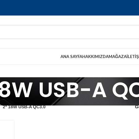
ANA SAYFA
HAKKIMIZDA
MAĞAZA
İLETI
18W USB-A Q
n
2* 18W USB-A QC3.0
G