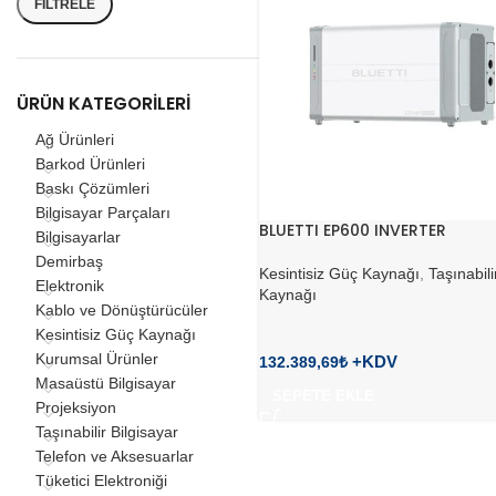
FILTRELE
ÜRÜN KATEGORILERI
Ağ Ürünleri
Barkod Ürünleri
Baskı Çözümleri
Bilgisayar Parçaları
BLUETTI EP600 INVERTER
Bilgisayarlar
Demirbaş
Kesintisiz Güç Kaynağı
,
Taşınabil
Elektronik
Kaynağı
Kablo ve Dönüştürücüler
Kesintisiz Güç Kaynağı
Kurumsal Ürünler
132.389,69
₺
Masaüstü Bilgisayar
SEPETE EKLE
Projeksiyon
Taşınabilir Bilgisayar
Telefon ve Aksesuarlar
Tüketici Elektroniği