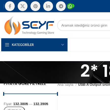
KATEGORILER
2* 
FIYATA GÖRE FILTRELE
Ana Sayfa
USB-A Output ürü
Fiyat:
132.380₺
—
132.390₺