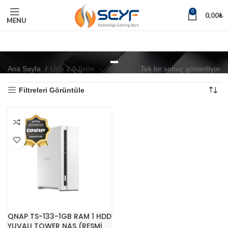
0
0,00
₺
MENU
-
Ana Sayfa
Usb 2.0 ürün
-
Tek bir sonuç gösteriliyor
Filtreleri Görüntüle
QNAP TS-133-1GB RAM 1 HDD
YUVALI TOWER NAS (RESMİ