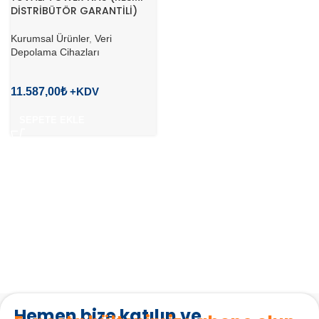
DİSTRİBÜTÖR GARANTİLİ)
Kurumsal Ürünler
,
Veri
Depolama Cihazları
11.587,00
₺
SEPETE EKLE
Hemen bize katılın ve