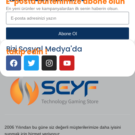
E-posta bültenimize abone olun
En yeni ürünler ve kampanyalardan ilk senin haberin olsun.
Abone Ol
Bizi Sosyal Medya'da
takip edin !
2006 Yılından bu güne siz değerli müşterilerimize daha iyisini
sunmak için hizmet veriyoruz.