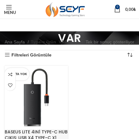
0
0,00
₺
MENU
VAR
Ana Sayfa
Type-c ürün
VAR
Tek bir sonuç gösteriliyor
Filtreleri Görüntüle
STOKTA YOK
BASEUS LITE 4IN1 TYPE-C HUB
ÇIKIŞ: USB X4 TYPE-C X1