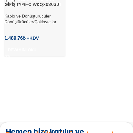
GİRİŞ:TYPE-C WKQX030301
Kablo ve Dönüştürücüler
,
Dönüştürücüler/Çoklayıcılar
1.489,76
₺
DEVAMINI OKU
Hemen bize katılın ve