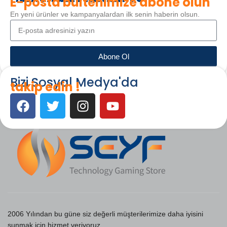
E-posta bültenimize abone olun
En yeni ürünler ve kampanyalardan ilk senin haberin olsun.
Abone Ol
Bizi Sosyal Medya'da
takip edin !
2006 Yılından bu güne siz değerli müşterilerimize daha iyisini
sunmak için hizmet veriyoruz.