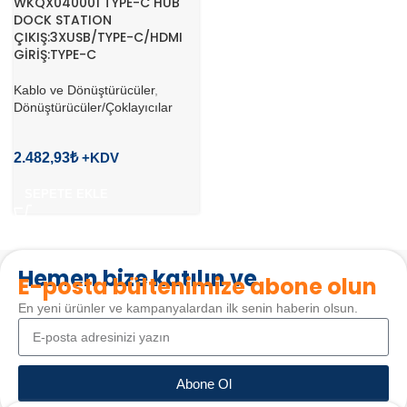
WKQX040001 TYPE-C HUB
DOCK STATION
ÇIKIŞ:3XUSB/TYPE-C/HDMI
GİRİŞ:TYPE-C
Kablo ve Dönüştürücüler
,
Dönüştürücüler/Çoklayıcılar
2.482,93
₺
SEPETE EKLE
Hemen bize katılın ve
E-posta bültenimize abone olun
En yeni ürünler ve kampanyalardan ilk senin haberin olsun.
Abone Ol