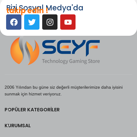
Bizi Sosyal Medya'da
takip edin !
2006 Yılından bu güne siz değerli müşterilerimize daha iyisini
sunmak için hizmet veriyoruz.
POPÜLER KATEGORILER
KURUMSAL