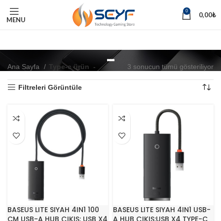
0
0,00
₺
MENU
-
Ana Sayfa
Type-c ürün
-
3 sonucun tümü gösteriliyor
Filtreleri Görüntüle
BASEUS LITE SIYAH 4IN1 100
BASEUS LITE SIYAH 4IN1 USB-
CM USB-A HUB ÇIKIŞ: USB X4
A HUB ÇIKIŞ:USB X4 TYPE-C