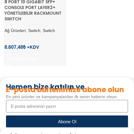
8 PORT 10 GIGABIT SFP+
CONSOLE PORT LAYER2+
YÖNETİLEBİLİR RACKMOUNT
SWITCH
Ağ Ürünleri
,
Switch
,
Switch
8.607,48
₺
DEVAMINI OKU
Hemen bize katılın ve
E-posta bültenimize abone olun
En yeni ürünler ve kampanyalardan ilk senin haberin olsun.
Abone Ol