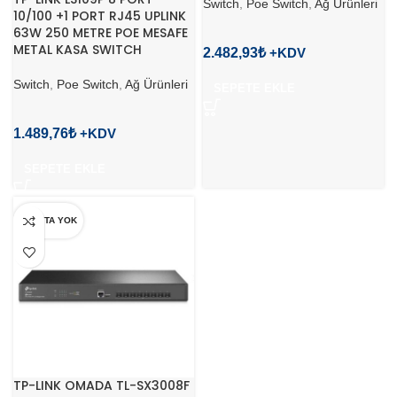
Switch
,
Poe Switch
,
Ağ Ürünleri
10/100 +1 PORT RJ45 UPLINK
63W 250 METRE POE MESAFE
METAL KASA SWITCH
2.482,93
₺
Switch
,
Poe Switch
,
Ağ Ürünleri
SEPETE EKLE
1.489,76
₺
SEPETE EKLE
STOKTA YOK
TP-LINK OMADA TL-SX3008F