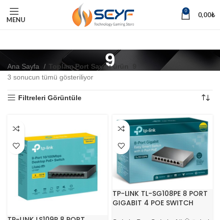
0
0,00
₺
MENU
9
Ana Sayfa
Toplam Port Sayısı ürün
9
3 sonucun tümü gösteriliyor
Filtreleri Görüntüle
TP-LINK TL-SG108PE 8 PORT
GIGABIT 4 POE SWITCH
TP-LINK LS109P 8 PORT