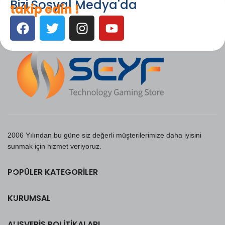
Bizi Sosyal Medya'da
takip edin !
2006 Yılından bu güne siz değerli müşterilerimize daha iyisini
sunmak için hizmet veriyoruz.
POPÜLER KATEGORILER
KURUMSAL
ALIŞVERIŞ POLITIKALARI