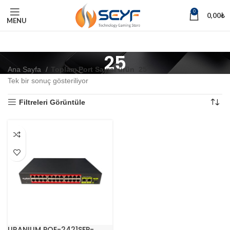
0
0,00
₺
MENU
25
Ana Sayfa
Toplam Port Sayısı ürün
25
Tek bir sonuç gösteriliyor
Filtreleri Görüntüle
URANIUM POE-2421SFP-