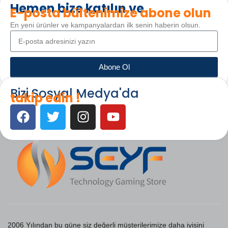
Hemen bize katılın ve
E-posta bültenimize abone olun
En yeni ürünler ve kampanyalardan ilk senin haberin olsun.
Abone Ol
Bizi Sosyal Medya'da
takip edin !
2006 Yılından bu güne siz değerli müşterilerimize daha iyisini