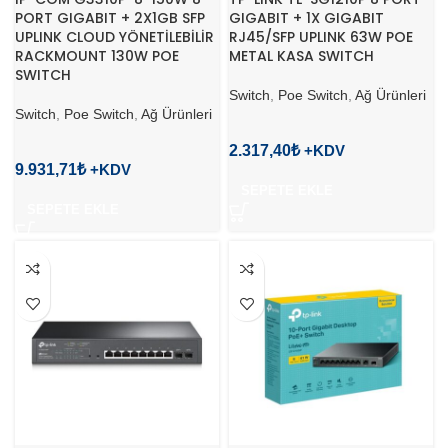
PORT GIGABIT + 2X1GB SFP
GIGABIT + 1X GIGABIT
UPLINK CLOUD YÖNETİLEBİLİR
RJ45/SFP UPLINK 63W POE
RACKMOUNT 130W POE
METAL KASA SWITCH
SWITCH
Switch
,
Poe Switch
,
Ağ Ürünleri
Switch
,
Poe Switch
,
Ağ Ürünleri
2.317,40
₺
9.931,71
₺
SEPETE EKLE
SEPETE EKLE