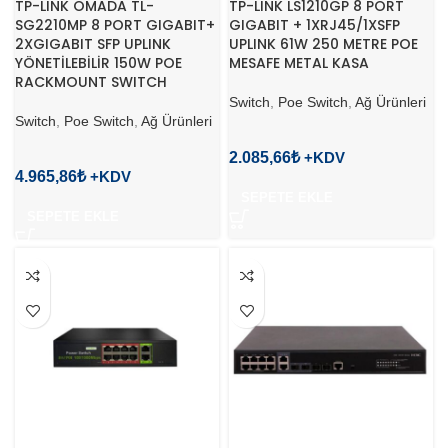
TP-LINK OMADA TL-
TP-LINK LS1210GP 8 PORT
SG2210MP 8 PORT GIGABIT+
GIGABIT + 1XRJ45/1XSFP
2XGIGABIT SFP UPLINK
UPLINK 61W 250 METRE POE
YÖNETİLEBİLİR 150W POE
MESAFE METAL KASA
RACKMOUNT SWITCH
Switch
,
Poe Switch
,
Ağ Ürünleri
Switch
,
Poe Switch
,
Ağ Ürünleri
2.085,66
₺
4.965,86
₺
SEPETE EKLE
SEPETE EKLE