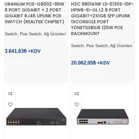
URANIUM POE-G8002-96W
H3C 9801A1NF LS-5130S-10P-
8 PORT GIGABIT + 2 PORT
HPWR-EI-GL L2 8 PORT
GIGABIT RJ45 UPLINK POE
GIGABIT+2X1GB SFP UPLINK
SWITCH (REALTEK CHIPSET)
1XCONSOLE PORT
YÖNETİLEBİLİR 125W POE
RACKMOUNT
Switch
,
Poe Switch
,
Ağ Ürünleri
Switch
,
Poe Switch
,
Ağ Ürünleri
3.641,63
₺
20.062,05
₺
SEPETE EKLE
SEPETE EKLE