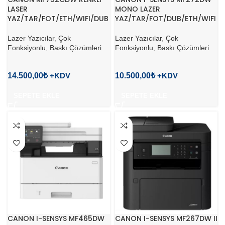
LASER
MONO LAZER
YAZ/TAR/FOT/ETH/WIFI/DUB
YAZ/TAR/FOT/DUB/ETH/WIFI
Lazer Yazıcılar
,
Çok
Lazer Yazıcılar
,
Çok
Fonksiyonlu
,
Baskı Çözümleri
Fonksiyonlu
,
Baskı Çözümleri
14.500,00
₺
10.500,00
₺
SEPETE EKLE
SEPETE EKLE
CANON I-SENSYS MF465DW
CANON I-SENSYS MF267DW II