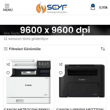
0
0,00
₺
MENU
9600 x 9600 dpi
Ana Sayfa
Tarama Çözünürlük ürün
9600 x 9600 dpi
11 sonucun tümü gösteriliyor
Filtreleri Görüntüle
CANON MF752CDW RENKLI
CANON I-SENSYS MF272DW