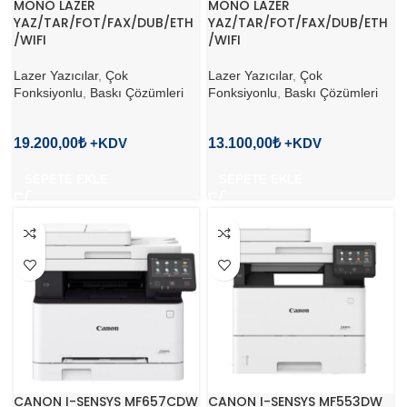
MONO LAZER
MONO LAZER
YAZ/TAR/FOT/FAX/DUB/ETH
YAZ/TAR/FOT/FAX/DUB/ETH
/WIFI
/WIFI
Lazer Yazıcılar
,
Çok
Lazer Yazıcılar
,
Çok
Fonksiyonlu
,
Baskı Çözümleri
Fonksiyonlu
,
Baskı Çözümleri
19.200,00
₺
13.100,00
₺
SEPETE EKLE
SEPETE EKLE
CANON I-SENSYS MF657CDW
CANON I-SENSYS MF553DW