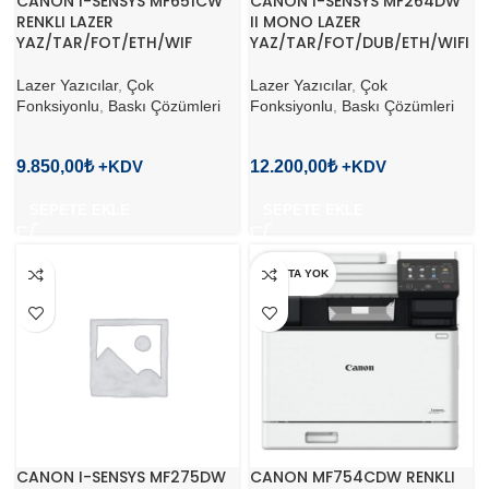
CANON I-SENSYS MF651CW
CANON I-SENSYS MF264DW
RENKLI LAZER
II MONO LAZER
YAZ/TAR/FOT/ETH/WIF
YAZ/TAR/FOT/DUB/ETH/WIFI
Lazer Yazıcılar
,
Çok
Lazer Yazıcılar
,
Çok
Fonksiyonlu
,
Baskı Çözümleri
Fonksiyonlu
,
Baskı Çözümleri
9.850,00
₺
12.200,00
₺
SEPETE EKLE
SEPETE EKLE
STOKTA YOK
CANON I-SENSYS MF275DW
CANON MF754CDW RENKLI