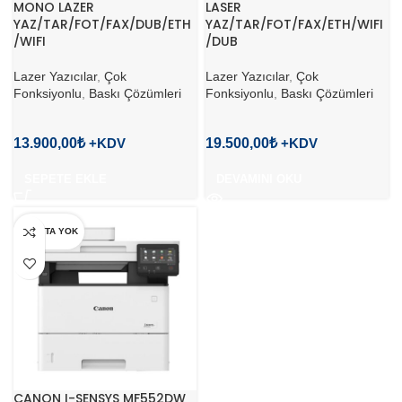
MONO LAZER
LASER
YAZ/TAR/FOT/FAX/DUB/ETH
YAZ/TAR/FOT/FAX/ETH/WIFI
/WIFI
/DUB
Lazer Yazıcılar
,
Çok
Lazer Yazıcılar
,
Çok
Fonksiyonlu
,
Baskı Çözümleri
Fonksiyonlu
,
Baskı Çözümleri
13.900,00
₺
19.500,00
₺
SEPETE EKLE
DEVAMINI OKU
STOKTA YOK
CANON I-SENSYS MF552DW