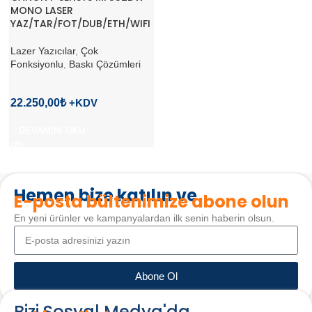
MONO LASER
YAZ/TAR/FOT/DUB/ETH/WIFI
Lazer Yazıcılar
,
Çok
Fonksiyonlu
,
Baskı Çözümleri
22.250,00
₺
DEVAMINI OKU
Hemen bize katılın ve
E-posta bültenimize abone olun
En yeni ürünler ve kampanyalardan ilk senin haberin olsun.
Abone Ol
Bizi Sosyal Medya'da