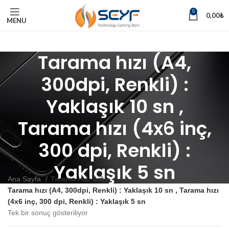
0
0,00
₺
MENU
Tarama hızı (A4,
300dpi, Renkli) :
Yaklaşık 10 sn ,
Tarama hızı (4x6 inç,
300 dpi, Renkli) :
Yaklaşık 5 sn
Ana Sayfa
Tarama Hızı ürün
Tarama hızı (A4, 300dpi, Renkli) : Yaklaşık 10 sn , Tarama hızı
(4x6 inç, 300 dpi, Renkli) : Yaklaşık 5 sn
Tek bir sonuç gösteriliyor