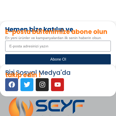
Hemen bize katılın ve
E-posta bültenimize abone olun
En yeni ürünler ve kampanyalardan ilk senin haberin olsun.
Abone Ol
Bizi Sosyal Medya'da
takip edin !