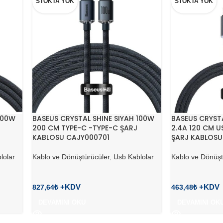
STOKTA YOK
STOKTA YOK
100W
BASEUS CRYSTAL SHINE SIYAH 100W
BASEUS CRYST
200 CM TYPE-C -TYPE-C ŞARJ
2.4A 120 CM U
KABLOSU CAJY000701
ŞARJ KABLOSU
lolar
Kablo ve Dönüştürücüler
,
Usb Kablolar
Kablo ve Dönüşt
827,64
₺
463,48
₺
DEVAMINI OKU
DEVAMINI OK