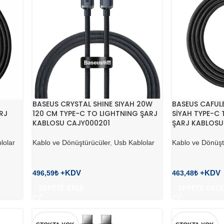
BASEUS CRYSTAL SHINE SIYAH 20W
BASEUS CAFUL
RJ
120 CM TYPE-C TO LIGHTNING ŞARJ
SİYAH TYPE-C 
KABLOSU CAJY000201
ŞARJ KABLOSU
lolar
Kablo ve Dönüştürücüler
,
Usb Kablolar
Kablo ve Dönüşt
496,59
₺
463,48
₺
SEPETE EKLE
SEPETE EKLE