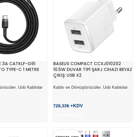
E 3A CATKLF-G91
BASEUS COMPACT CCXJ010202
TO TYPE-C 1 METRE
10.5W DUVAR TİPİ ŞARJ CIHAZI BEYAZ
ÇIKIŞ: USB X2
ürücüler
,
Usb Kablolar
Kablo ve Dönüştürücüler
,
Usb Kablolar
728,33
₺
SEPETE EKLE