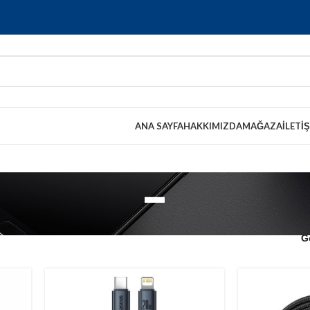
ANA SAYFA
HAKKIMIZDA
MAĞAZA
İLETI
-
G