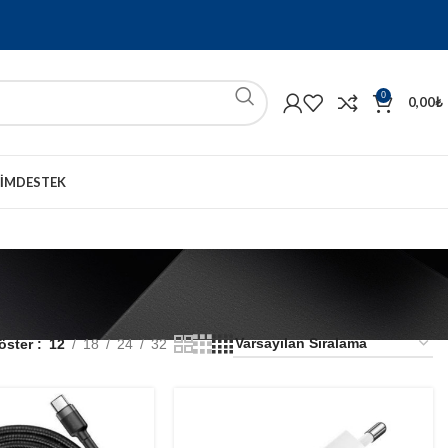
0
0,00
₺
ŞIM
DESTEK
öster
12
18
24
32