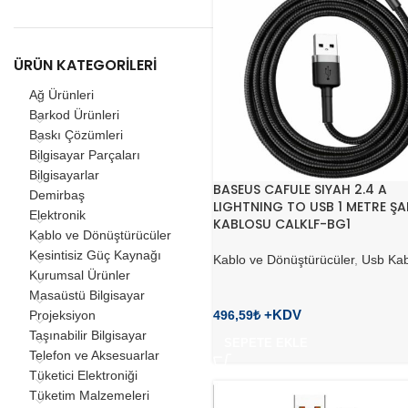
ÜRÜN KATEGORILERI
Ağ Ürünleri
Barkod Ürünleri
Baskı Çözümleri
Bilgisayar Parçaları
Bilgisayarlar
BASEUS CAFULE SIYAH 2.4 A
Demirbaş
LIGHTNING TO USB 1 METRE ŞA
Elektronik
KABLOSU CALKLF-BG1
Kablo ve Dönüştürücüler
Kesintisiz Güç Kaynağı
Kablo ve Dönüştürücüler
,
Usb Kab
Kurumsal Ürünler
Masaüstü Bilgisayar
496,59
₺
Projeksiyon
Taşınabilir Bilgisayar
SEPETE EKLE
Telefon ve Aksesuarlar
Tüketici Elektroniği
Tüketim Malzemeleri