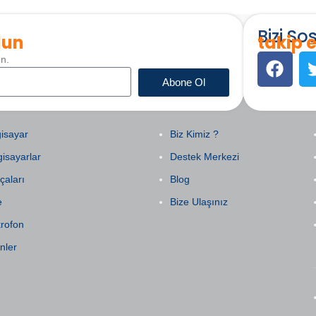
Bizi S
lun
takip e
un.
Abone Ol
EGORILER
KURUMSAL
isayar
Biz Kimiz ?
gisayarlar
Destek Merkezi
çaları
Blog
e
Bize Ulaşınız
krofon
nler