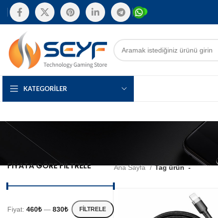
KATEGORILER
FIYATA GÖRE FILTRELE
Ana Sayfa
Tag ürün
-
Fiyat:
460₺
—
830₺
FILTRELE