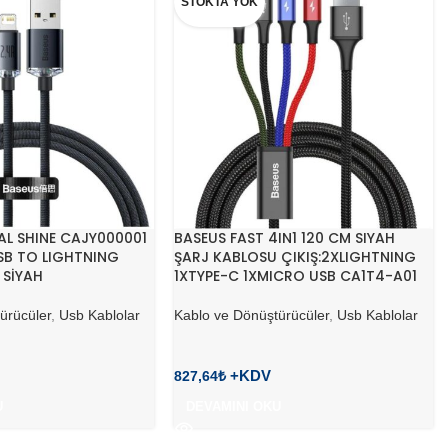
STOKTA YOK
AL SHINE CAJY000001
BASEUS FAST 4IN1 120 CM SIYAH
SB TO LIGHTNING
ŞARJ KABLOSU ÇIKIŞ:2XLIGHTNING
 SİYAH
1XTYPE-C 1XMICRO USB CA1T4-A01
ürücüler
,
Usb Kablolar
Kablo ve Dönüştürücüler
,
Usb Kablolar
827,64
₺
U
DEVAMINI OKU