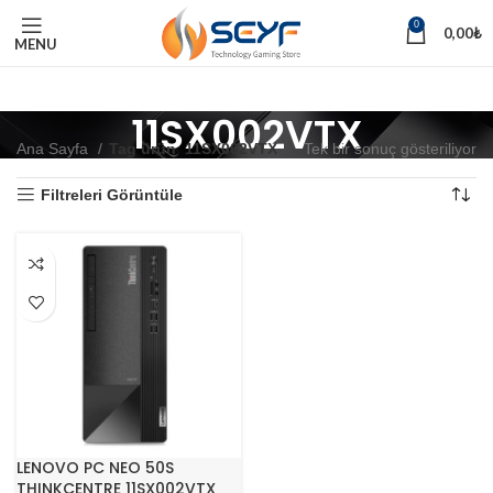
0
0,00
₺
MENU
11SX002VTX
Ana Sayfa
Tag ürün
11SX002VTX
Tek bir sonuç gösteriliyor
Filtreleri Görüntüle
LENOVO PC NEO 50S
THINKCENTRE 11SX002VTX