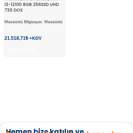
I3-12100 8GB 256SSD UHD
730 DOS
Masaüstü Bilgisayar
,
Masaüstü
21.518,71
₺
SEPETE EKLE
Hemen bize katılın ve