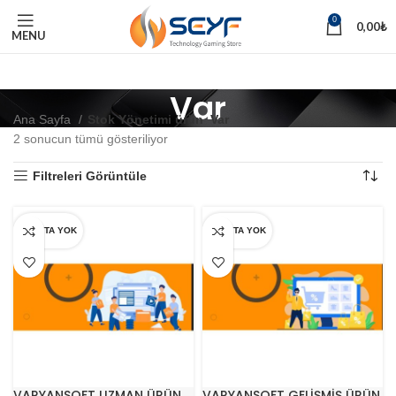
0
0,00
₺
MENU
Var
Ana Sayfa
Stok Yönetimi ürün
Var
2 sonucun tümü gösteriliyor
Filtreleri Görüntüle
STOKTA YOK
STOKTA YOK
VARYANSOFT UZMAN ÜRÜN
VARYANSOFT GELİŞMİŞ ÜRÜN