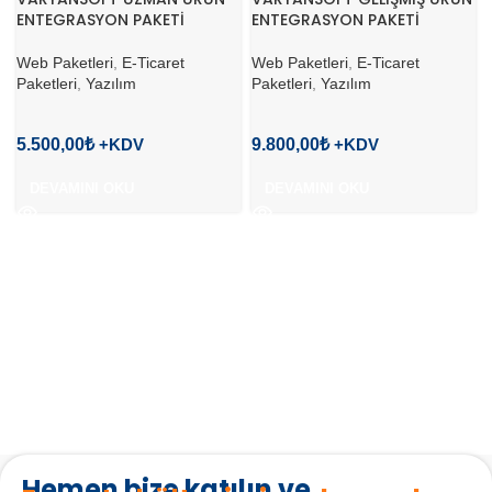
ENTEGRASYON PAKETİ
ENTEGRASYON PAKETİ
Web Paketleri
,
E-Ticaret
Web Paketleri
,
E-Ticaret
Paketleri
,
Yazılım
Paketleri
,
Yazılım
5.500,00
₺
9.800,00
₺
DEVAMINI OKU
DEVAMINI OKU
Hemen bize katılın ve