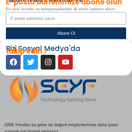
E-posta bültenimize abone olun
En yeni ürünler ve kampanyalardan ilk senin haberin olsun.
Abone Ol
Bizi Sosyal Medya'da
takip edin !
2006 Yılından bu güne siz değerli müşterilerimize daha iyisini
sunmak için hizmet veriyoruz.