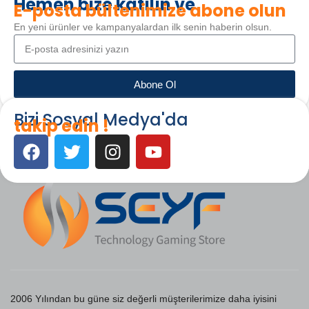
Hemen bize katılın ve
E-posta bültenimize abone olun
En yeni ürünler ve kampanyalardan ilk senin haberin olsun.
Abone Ol
Bizi Sosyal Medya'da
takip edin !
2006 Yılından bu güne siz değerli müşterilerimize daha iyisini