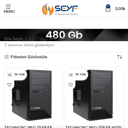
0
0,00
₺
MENU
480 Gb
Ana Sayfa
Sabit Disk SSD ürün
480 Gb
2 sonucun tümü gösteriliyor
Filtreleri Görüntüle
STOKTA YOK
STOKTA YOK
TECHNOPC PRO 104848
TECHNOPC PRO 111648 INTEL