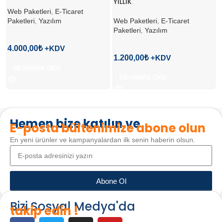
YILLIK
Web Paketleri
,
E-Ticaret
Paketleri
,
Yazılım
Web Paketleri
,
E-Ticaret
Paketleri
,
Yazılım
4.000,00
₺
1.200,00
₺
DEVAMINI OKU
DEVAMINI OKU
Hemen bize katılın ve
E-posta bültenimize abone olun
En yeni ürünler ve kampanyalardan ilk senin haberin olsun.
Abone Ol
Bizi Sosyal Medya'da
takip edin !