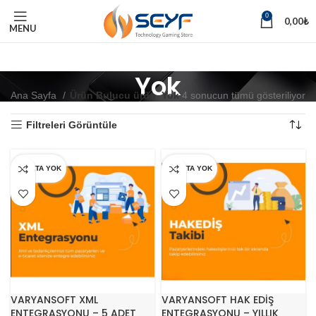
0
0,00
₺
MENU
Yok
Ana Sayfa
Ürün Bulucu ürün
Yok
4 sonucun tümü gösteriliyor
Filtreleri Görüntüle
STOKTA YOK
STOKTA YOK
VARYANSOFT XML
VARYANSOFT HAK EDİŞ
ENTEGRASYONU – 5 ADET
ENTEGRASYONU – YILLIK