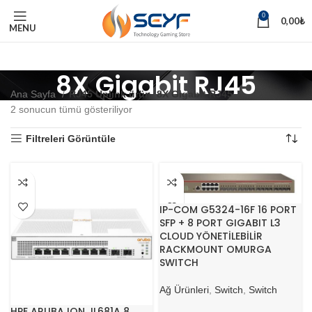
0
0,00
₺
MENU
8X Gigabit RJ45
Ana Sayfa
RJ45 Uplink ürün
8X Gigabit RJ45
2 sonucun tümü gösteriliyor
Filtreleri Görüntüle
IP-COM G5324-16F 16 PORT
SFP + 8 PORT GIGABIT L3
CLOUD YÖNETİLEBİLİR
RACKMOUNT OMURGA
SWITCH
Ağ Ürünleri
,
Switch
,
Switch
HPE ARUBA ION JL681A 8