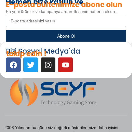
Hemen bize katılın ve
E-posta bültenimize abone olun
En yeni ürünler ve kampanyalardan ilk senin haberin olsun.
Abone Ol
Bizi Sosyal Medya'da
takip edin !
2006 Yılından bu güne siz değerli müşterilerimize daha iyisini