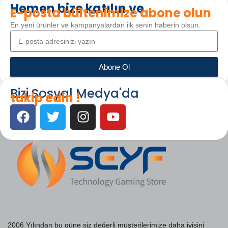
Hemen bize katılın ve
E-posta bültenimize abone olun
En yeni ürünler ve kampanyalardan ilk senin haberin olsun.
Abone Ol
Bizi Sosyal Medya'da
takip edin !
2006 Yılından bu güne siz değerli müşterilerimize daha iyisini