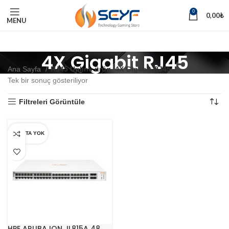
0
0,00
₺
MENU
4X Gigabit RJ45
Ana Sayfa
RJ45 Uplink ürün
4X Gigabit RJ45
Tek bir sonuç gösteriliyor
Filtreleri Görüntüle
STOKTA YOK
HPE ARUBA ION JL815A 48