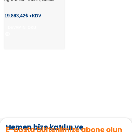
19.863,42
₺
DEVAMINI OKU
Hemen bize katılın ve
E-posta bültenimize abone olun