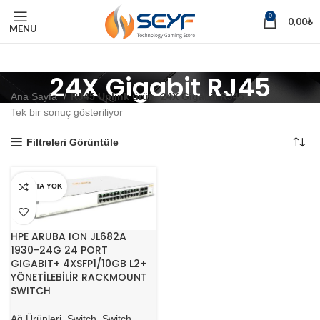
0
0,00
₺
MENU
24X Gigabit RJ45
Ana Sayfa
RJ45 Uplink ürün
24X Gigabit RJ45
Tek bir sonuç gösteriliyor
Filtreleri Görüntüle
STOKTA YOK
HPE ARUBA ION JL682A
1930-24G 24 PORT
GIGABIT+ 4XSFP1/10GB L2+
YÖNETİLEBİLİR RACKMOUNT
SWITCH
Ağ Ürünleri
,
Switch
,
Switch