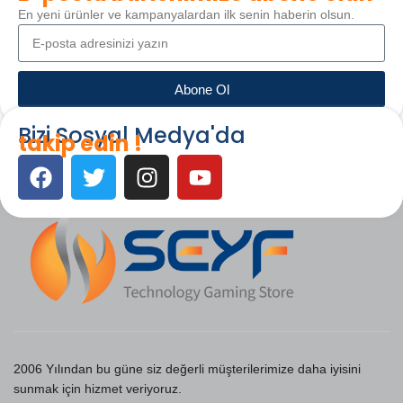
En yeni ürünler ve kampanyalardan ilk senin haberin olsun.
Abone Ol
Bizi Sosyal Medya'da
takip edin !
2006 Yılından bu güne siz değerli müşterilerimize daha iyisini
sunmak için hizmet veriyoruz.