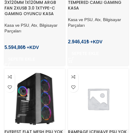
3X120MM 1X120MM ARGB
TEMPERED CAMLI GAMING
FAN 2XUSB 3.0 1XTYPE-C
KASA
GAMING OYUNCU KASA
Kasa ve PSU
,
Atx
,
Bilgisayar
Kasa ve PSU
,
Atx
,
Bilgisayar
Parçaları
Parçaları
2.946,41
₺
5.594,86
₺
SEPETE EKLE
SEPETE EKLE
EVEREST FLAT MESH PSU YOK
RAMPAGE ICEWAVE PSU YOK