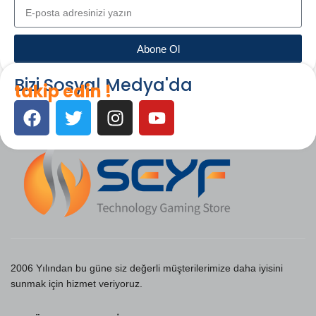
Abone Ol
Bizi Sosyal Medya'da
takip edin !
2006 Yılından bu güne siz değerli müşterilerimize daha iyisini
sunmak için hizmet veriyoruz.