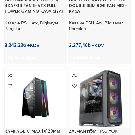
4XARGB FAN E-ATX FULL
DOUBLE SLIM RGB FAN MESH
TOWER GAMING KASA SİYAH
KASA
Kasa ve PSU
,
Atx
,
Bilgisayar
Kasa ve PSU
,
Atx
,
Bilgisayar
Parçaları
Parçaları
8.243,32
₺
3.277,46
₺
SEPETE EKLE
SEPETE EKLE
RAMPAGE X-MAX 1X120MM
ZALMAN N5MF PSU YOK