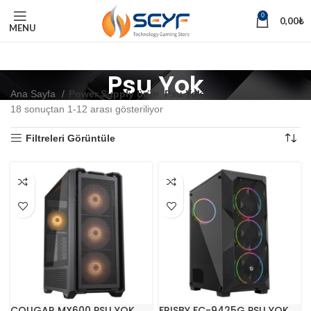
0
0,00
₺
MENU
Psu Yok
Ana Sayfa
Power Supply ürün
Psu Yok
18 sonuçtan 1-12 arası gösteriliyor
Filtreleri Görüntüle
COUGAR MX600 PSU YOK
FRISBY FC-9425G PSU YOK