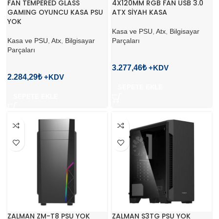
FAN TEMPERED GLASS
4X120MM RGB FAN USB 3.0
GAMING OYUNCU KASA PSU
ATX SİYAH KASA
YOK
Kasa ve PSU
,
Atx
,
Bilgisayar
Kasa ve PSU
,
Atx
,
Bilgisayar
Parçaları
Parçaları
3.277,46
₺
2.284,29
₺
SEPETE EKLE
SEPETE EKLE
ZALMAN ZM-T8 PSU YOK
ZALMAN S3TG PSU YOK