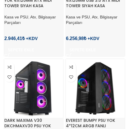
YOK 4X120MM ATX MIDI
4X120MM USB 3.0 ATX MIDI
TOWER SIYAH KASA
TOWER SIYAH KASA
Kasa ve PSU
,
Atx
,
Bilgisayar
Kasa ve PSU
,
Atx
,
Bilgisayar
Parçaları
Parçaları
2.946,41
₺
6.256,98
₺
SEPETE EKLE
SEPETE EKLE
DARK MAXIMA V30
EVEREST BUMPY PSU YOK
DKCHMAXV30 PSU YOK
4*12CM ARGB FANLI