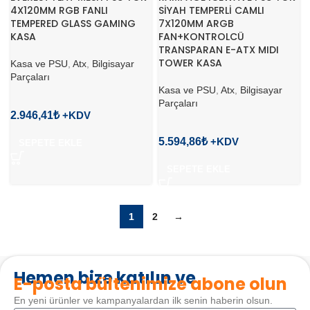
4X120MM RGB FANLI
SİYAH TEMPERLİ CAMLI
TEMPERED GLASS GAMING
7X120MM ARGB
KASA
FAN+KONTROLCÜ
TRANSPARAN E-ATX MIDI
TOWER KASA
Kasa ve PSU
,
Atx
,
Bilgisayar
Parçaları
Kasa ve PSU
,
Atx
,
Bilgisayar
Parçaları
2.946,41
₺
5.594,86
₺
SEPETE EKLE
SEPETE EKLE
1
2
→
Hemen bize katılın ve
E-posta bültenimize abone olun
En yeni ürünler ve kampanyalardan ilk senin haberin olsun.