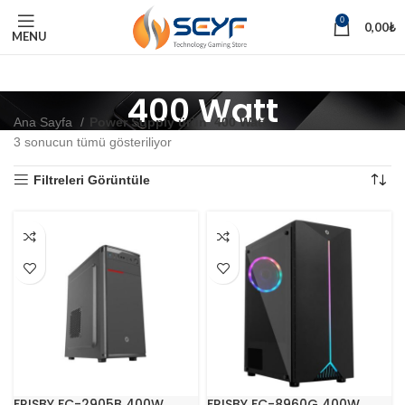
0
0,00
₺
MENU
400 Watt
Ana Sayfa
Power Supply ürün
400 Watt
3 sonucun tümü gösteriliyor
Filtreleri Görüntüle
FRISBY FC-2905B 400W
FRISBY FC-8960G 400W