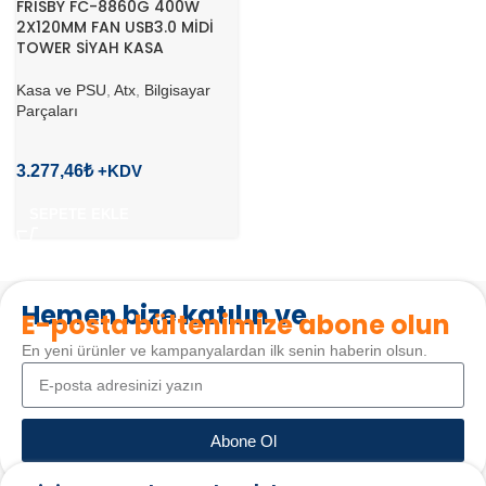
FRISBY FC-8860G 400W
2X120MM FAN USB3.0 MİDİ
TOWER SİYAH KASA
Kasa ve PSU
,
Atx
,
Bilgisayar
Parçaları
3.277,46
₺
SEPETE EKLE
Hemen bize katılın ve
E-posta bültenimize abone olun
En yeni ürünler ve kampanyalardan ilk senin haberin olsun.
Abone Ol