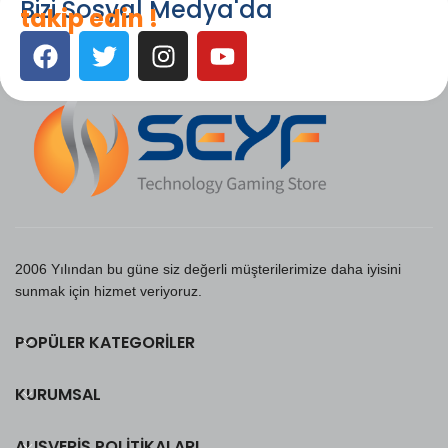
Bizi Sosyal Medya'da
takip edin !
2006 Yılından bu güne siz değerli müşterilerimize daha iyisini
sunmak için hizmet veriyoruz.
POPÜLER KATEGORILER
KURUMSAL
ALIŞVERIŞ POLITIKALARI