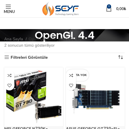
0
0,00
₺
MENU
OpenGL 4.4
Ana Sayfa
Open GL ürün
OpenGL 4.4
2 sonucun tümü gösteriliyor
Filtreleri Görüntüle
STOKTA YOK
MSI GEFORCE N730K-
ASUS GEFORCE GT730-SL-