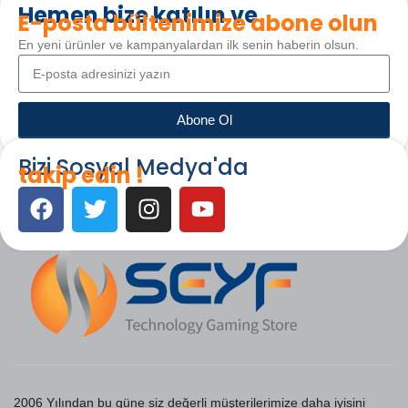
Hemen bize katılın ve
E-posta bültenimize abone olun
En yeni ürünler ve kampanyalardan ilk senin haberin olsun.
Abone Ol
Bizi Sosyal Medya'da
takip edin !
2006 Yılından bu güne siz değerli müşterilerimize daha iyisini