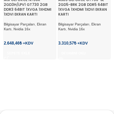
2GD3H/LPV1 GT730 2GB
2GD5-BRK 2GB DDR5 64BIT
DDR3 64BIT 1XVGA 1XHDMI
1XVGA 1XHDMI 1XDVI EKRAN
1XDVI EKRAN KARTI
KARTI
Bilgisayar Parçaları
,
Ekran
Bilgisayar Parçaları
,
Ekran
Kartı
,
Nvidia 16x
Kartı
,
Nvidia 16x
2.648,46
₺
3.310,57
₺
SEPETE EKLE
DEVAMINI OKU