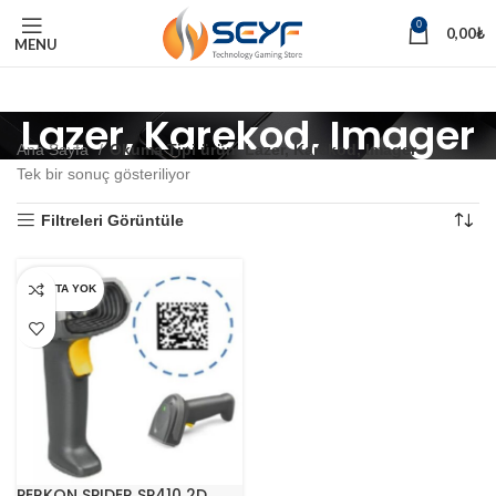
0
0,00
₺
MENU
Lazer, Karekod, Imager
Ana Sayfa
Okuma Tipi ürün
Lazer, Karekod, Imager
Tek bir sonuç gösteriliyor
Filtreleri Görüntüle
STOKTA YOK
PERKON SPIDER SP410 2D