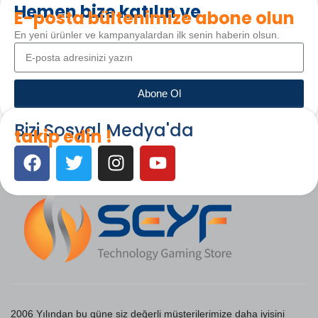
Hemen bize katılın ve
E-posta bültenimize abone olun
En yeni ürünler ve kampanyalardan ilk senin haberin olsun.
Abone Ol
Bizi Sosyal Medya'da
takip edin !
2006 Yılından bu güne siz değerli müşterilerimize daha iyisini