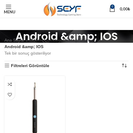
0
0,00
₺
MENU
Android &amp; IOS
Ana Sayfa
Mobil Uygulama Desteği ürün
Android &amp; IOS
Tek bir sonuç gösteriliyor
Filtreleri Görüntüle