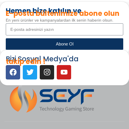
Hemen bize katılın ve
E-posta bültenimize abone olun
En yeni ürünler ve kampanyalardan ilk senin haberin olsun.
Abone Ol
Bizi Sosyal Medya'da
takip edin !