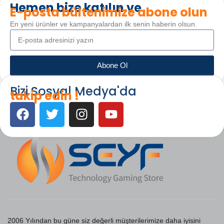
Hemen bize katılın ve
E-posta bültenimize abone olun
En yeni ürünler ve kampanyalardan ilk senin haberin olsun.
Abone Ol
Bizi Sosyal Medya'da
takip edin !
2006 Yılından bu güne siz değerli müşterilerimize daha iyisini