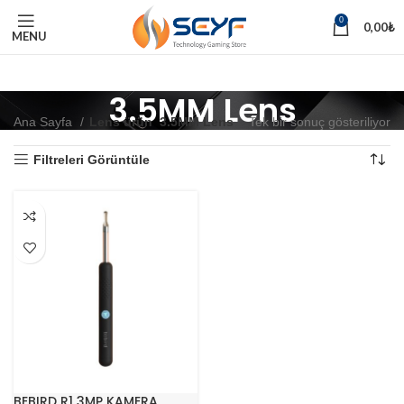
0
0,00
₺
MENU
3.5MM Lens
Ana Sayfa
Lens ürün
3.5MM Lens
Tek bir sonuç gösteriliyor
Filtreleri Görüntüle
BEBIRD R1 3MP KAMERA