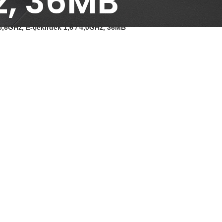
z, 36MB
 5,6GHz, E-çekirdek 1,6 / 4,0GHz, 36MB