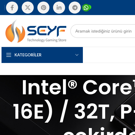
KATEGORILER
Intel® Cor
16E) / 32T, 