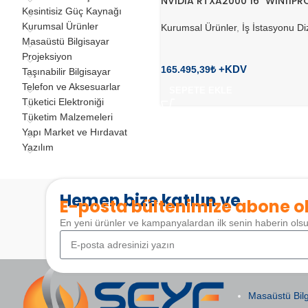
NVIDIA RTXA2000 16″ WIN11PR
Kesintisiz Güç Kaynağı
Kurumsal Ürünler
Kurumsal Ürünler
,
İş İstasyonu Di
Masaüstü Bilgisayar
Projeksiyon
165.495,39
₺
Taşınabilir Bilgisayar
Telefon ve Aksesuarlar
SEPETE EKLE
Tüketici Elektroniği
Tüketim Malzemeleri
Yapı Market ve Hırdavat
Yazılım
Hemen bize katılın ve
E-posta bültenimize abone o
En yeni ürünler ve kampanyalardan ilk senin haberin ols
POPÜLER KAT
Masaüstü Bilg