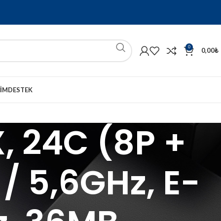
0
0,00
₺
ŞIM
DESTEK
, 24C (8P +
 / 5,6GHz, E-