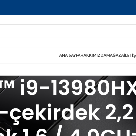
ANA SAYFA
HAKKIMIZDA
MAĞAZA
İLETI
e™ i9-13980HX
P-çekirdek 2,2