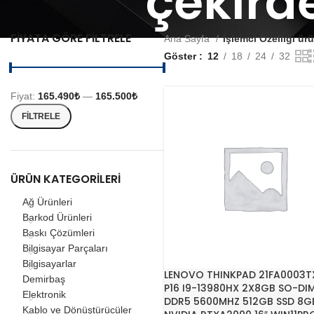
çekird
FIYATA GÖRE FILTRELE
Ana Sayfa
İşlemci Özelliği ür
Göster
12
18
24
32
Fiyat:
165.490₺
—
165.500₺
FILTRELE
ÜRÜN KATEGORILERI
Ağ Ürünleri
Barkod Ürünleri
Baskı Çözümleri
Bilgisayar Parçaları
Bilgisayarlar
LENOVO THINKPAD 21FA0003T
Demirbaş
P16 I9-13980HX 2X8GB SO-DI
Elektronik
DDR5 5600MHZ 512GB SSD 8G
Kablo ve Dönüştürücüler