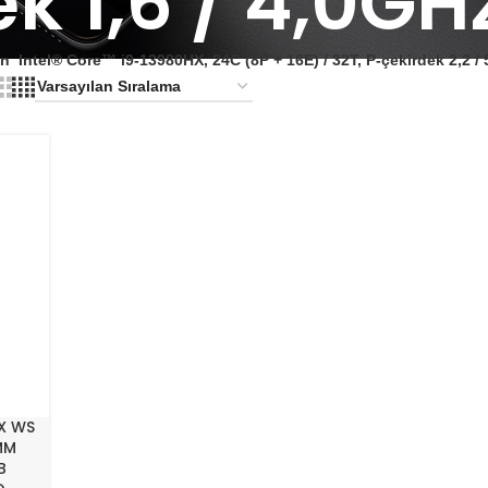
ek 1,6 / 4,0GH
ün
Intel® Core™ i9-13980HX, 24C (8P + 16E) / 32T, P-çekirdek 2,2 /
X WS
MM
B