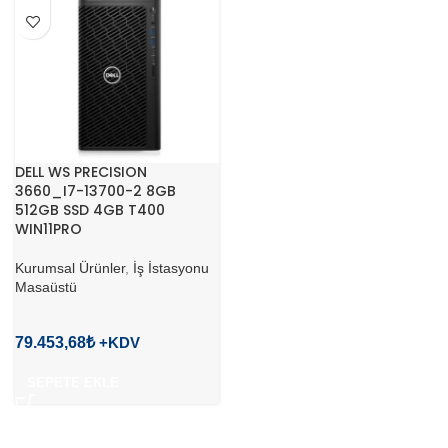
DELL WS PRECISION
3660_I7-13700-2 8GB
512GB SSD 4GB T400
WIN11PRO
Kurumsal Ürünler
,
İş İstasyonu
Masaüstü
79.453,68
₺
SEPETE EKLE