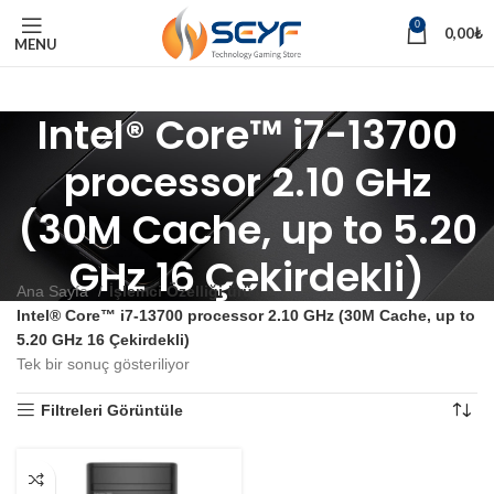
0
0,00
₺
MENU
Intel® Core™ i7-13700
processor 2.10 GHz
(30M Cache, up to 5.20
GHz 16 Çekirdekli)
Ana Sayfa
İşlemci Özelliği ürün
Intel® Core™ i7-13700 processor 2.10 GHz (30M Cache, up to
5.20 GHz 16 Çekirdekli)
Tek bir sonuç gösteriliyor
Filtreleri Görüntüle