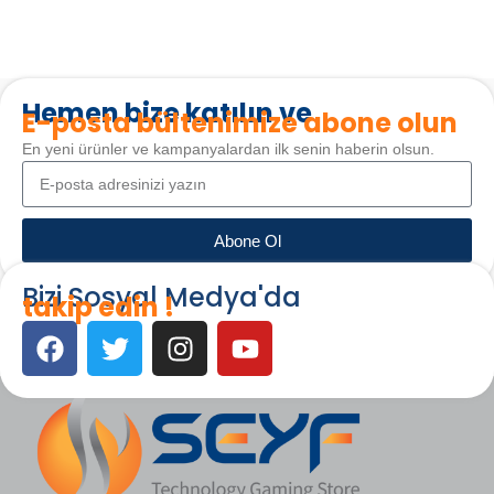
Hemen bize katılın ve
E-posta bültenimize abone olun
En yeni ürünler ve kampanyalardan ilk senin haberin olsun.
Abone Ol
Bizi Sosyal Medya'da
takip edin !