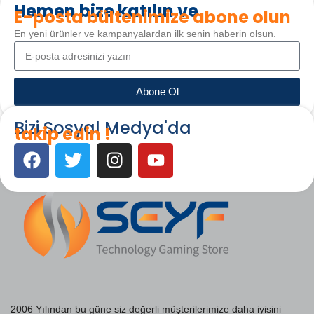
Hemen bize katılın ve
E-posta bültenimize abone olun
En yeni ürünler ve kampanyalardan ilk senin haberin olsun.
Abone Ol
Bizi Sosyal Medya'da
takip edin !
2006 Yılından bu güne siz değerli müşterilerimize daha iyisini