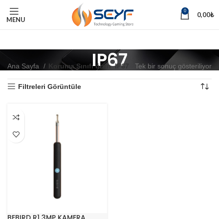
0
0,00
₺
MENU
IP67
Ana Sayfa
Koruma Sınıfı ürün
IP67
Tek bir sonuç gösteriliyor
Filtreleri Görüntüle
BEBIRD R1 3MP KAMERA