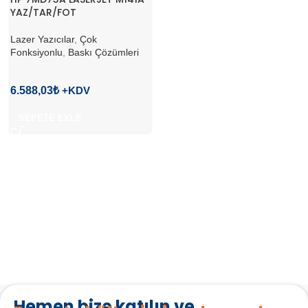
YAZ/TAR/FOT
Lazer Yazıcılar
,
Çok
Fonksiyonlu
,
Baskı Çözümleri
6.588,03
₺
SEPETE EKLE
Hemen bize katılın ve