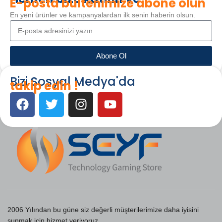
E-posta bültenimize abone olun
En yeni ürünler ve kampanyalardan ilk senin haberin olsun.
Abone Ol
Bizi Sosyal Medya'da
takip edin !
2006 Yılından bu güne siz değerli müşterilerimize daha iyisini
sunmak için hizmet veriyoruz.