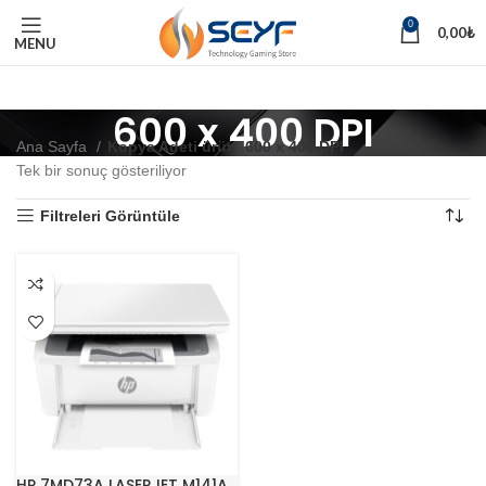
0
0,00
₺
MENU
600 x 400 DPI
Ana Sayfa
Kopya Adeti ürün
600 x 400 DPI
Tek bir sonuç gösteriliyor
Filtreleri Görüntüle
HP 7MD73A LASERJET M141A