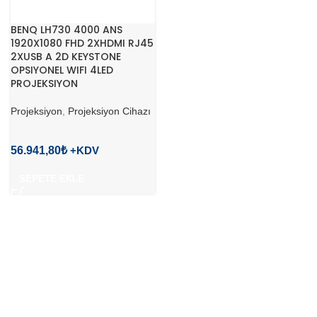
BENQ LH730 4000 ANS
1920X1080 FHD 2XHDMI RJ45
2XUSB A 2D KEYSTONE
OPSIYONEL WIFI 4LED
PROJEKSIYON
Projeksiyon
,
Projeksiyon Cihazı
56.941,80
₺
SEPETE EKLE