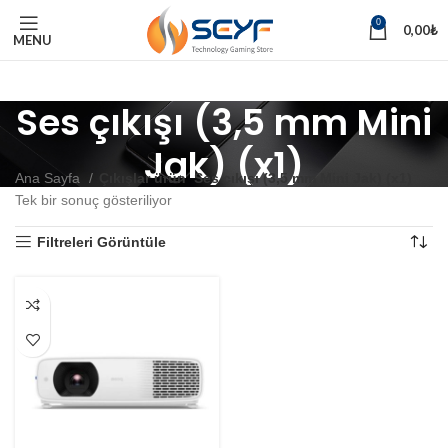
0
0,00
₺
MENU
Ses çıkışı (3,5 mm Mini
Jak) (x1)
Ana Sayfa
Çıkışlar ürün
Ses çıkışı (3,5 mm Mini Jak) (x1)
Tek bir sonuç gösteriliyor
Filtreleri Görüntüle