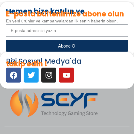
Hemen bize katılın ve
E-posta bültenimize abone olun
En yeni ürünler ve kampanyalardan ilk senin haberin olsun.
Abone Ol
Bizi Sosyal Medya'da
takip edin !