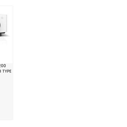
200
 TYPE