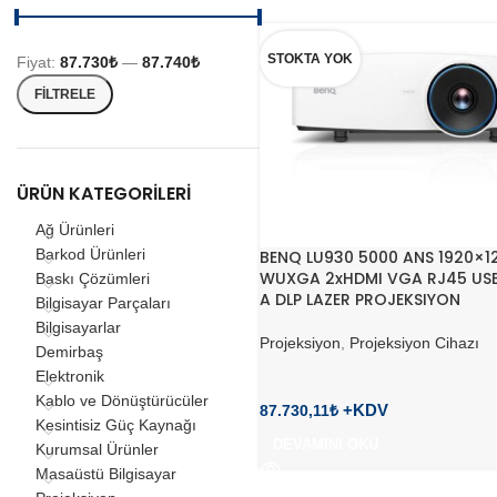
STOKTA YOK
Fiyat:
87.730₺
—
87.740₺
FILTRELE
ÜRÜN KATEGORILERI
Ağ Ürünleri
Barkod Ürünleri
BENQ LU930 5000 ANS 1920×1
WUXGA 2xHDMI VGA RJ45 USB
Baskı Çözümleri
A DLP LAZER PROJEKSIYON
Bilgisayar Parçaları
Bilgisayarlar
Projeksiyon
,
Projeksiyon Cihazı
Demirbaş
Elektronik
Kablo ve Dönüştürücüler
87.730,11
₺
Kesintisiz Güç Kaynağı
DEVAMINI OKU
Kurumsal Ürünler
Masaüstü Bilgisayar