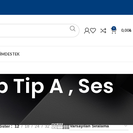
0
0,00
₺
ŞIM
DESTEK
b Tip A , Ses
öster
12
18
24
32