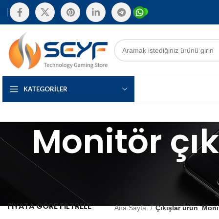
KATEGORILER
Monitör çıkı
FIYATA GÖRE FILTRELE
Ana Sayfa
Çıkışlar ürün
Monit