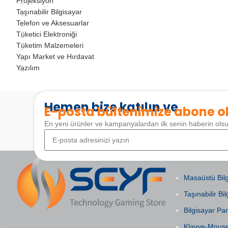
Projeksiyon
Taşınabilir Bilgisayar
Telefon ve Aksesuarlar
Tüketici Elektroniği
Tüketim Malzemeleri
Yapı Market ve Hırdavat
Yazılım
Hemen bize katılın ve
E-posta bültenimize abone o
En yeni ürünler ve kampanyalardan ilk senin haberin ols
POPÜLER KAT
Masaüstü Bilg
Taşınabilir Bil
Bilgisayar Par
Klavye-Mous