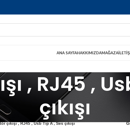
ANA SAYFA
HAKKIMIZDA
MAĞAZA
İLETI
şı , RJ45 , Us
çıkışı
ör çıkışı , RJ45 , Usb Tip A , Ses çıkışı
G